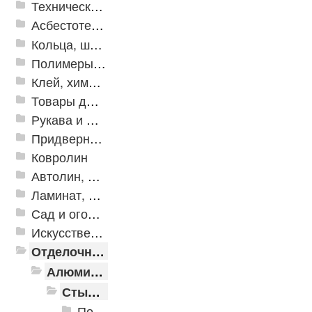
Техническая резина
Асбестотехнические и теплоизоляционные материалы
Кольца, шайбы, манжеты
Полимеры и пластики
Клей, химия, сопутствующие товары
Товары для дома
Рукава и шланги промышленные
Придверные решетки
Ковролин
Автолин, Транслин, Линолеум
Ламинат, Кварцвиниловая плитка SPC
Сад и огород
Искусственная трава
Отделочные профили
Алюминиевые пороги
Стыкоперекрывающие алюминиевые пороги
Пороги алюминиевые ПС-01 25x3 мм (открытый крепеж)