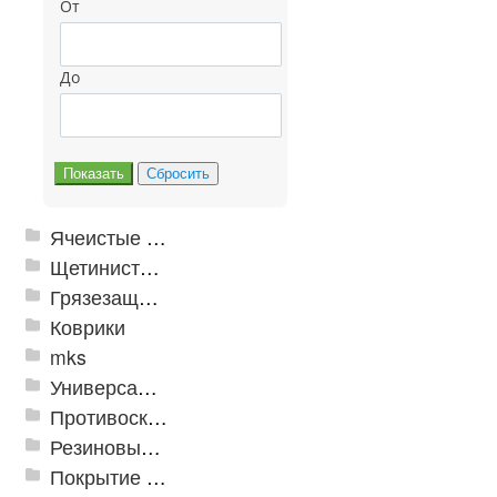
От
До
Ячеистые грязезащитные покрытия
Щетинистые покрытия
Грязезащитные, влаговпитывающие покрытия
Коврики
mks
Универсальные модульные покрытия
Противоскользящая защита для лестниц, профили, ленты
Резиновые и ПВХ дорожки
Покрытие из резиновой крошки