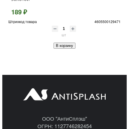
189 ₽
Штрихкод товара
4605500129471
шт
В корзину
ООО "АнтиСплэш"
ОГРН: 1127746282454