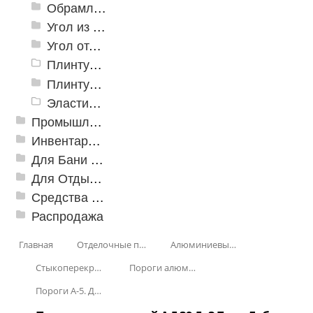
Обрамление
Угол из ПВХ
Угол отделочный арочный
Плинтус для столешниц
Плинтусы «KronPlast»
Эластичный напольно-стыковочный профиль Cezar
Промышленный текстиль
Инвентарь для клининга
Для Бани и Сауны
Для Отдыха и Пикника
Средства от насекомых и садовых вредителей
Распродажа
Главная
Отделочные профили
Алюминиевые пороги
Стыкоперекрывающие алюминиевые пороги
Пороги алюминиевые стыкоперекрывающие А-5. (39,5*3,7мм)
Пороги А-5. Декорирование КД