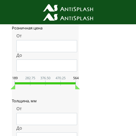
Фильтр товаров
Розничная цена
От
До
189
282.75
376.50
470.25
564
Толщина, мм
От
До