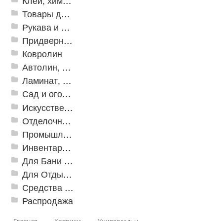
Клей, химия, сопутствующие товары
Товары для дома
Рукава и шланги промышленные
Придверные решетки
Ковролин
Автолин, Транслин, Линолеум
Ламинат, Кварцвиниловая плитка SPC
Сад и огород
Искусственная трава
Отделочные профили
Промышленный текстиль
Инвентарь для клининга
Для Бани и Сауны
Для Отдыха и Пикника
Средства от насекомых и садовых вредителей
Распродажа
Главная
Коврики
Универсальные коврики