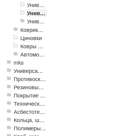
Универсальные интерьерные коврики
Универсальные коврики SPRING LEN
Универсальный коврик EVA
Коврики хлопковые
Циновки
Ковры для детской
Автомобильные коврики
mks
Универсальные модульные покрытия
Противоскользящая защита для лестниц, профили, ленты
Резиновые и ПВХ дорожки
Покрытие из резиновой крошки
Техническая резина
Асбестотехнические и теплоизоляционные материалы
Кольца, шайбы, манжеты
Полимеры и пластики