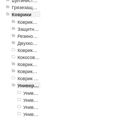
Щетинистые покрытия
Грязезащитные, влаговпитывающие покрытия
Коврики
Коврики влаговпитывающие
Защитные коврики и лотки
Резиновые коврики
Двухкомпонентные коврики
Коврики на пенорезине
Кокосовые коврики
Коврики для ванн
Коврики и дорожки пористые (Лапша)
Коврик флокированный
Универсальные коврики
Универсальный коврик Milan
Универсальный коврик Polermo
Универсальные коврики Berlin
Универсальные коврики SPRING VELOUR