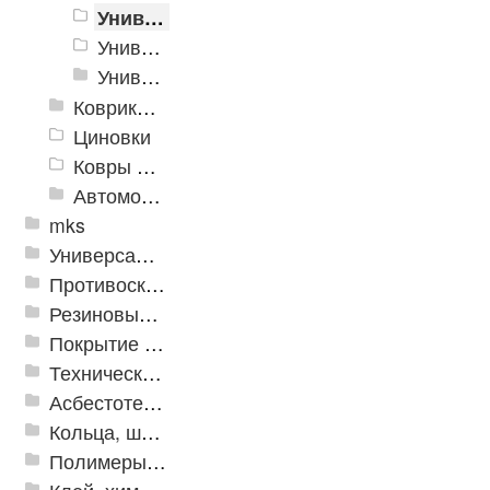
Универсальные интерьерные коврики
Универсальные коврики SPRING LEN
Универсальный коврик EVA
Коврики хлопковые
Циновки
Ковры для детской
Автомобильные коврики
mks
Универсальные модульные покрытия
Противоскользящая защита для лестниц, профили, ленты
Резиновые и ПВХ дорожки
Покрытие из резиновой крошки
Техническая резина
Асбестотехнические и теплоизоляционные материалы
Кольца, шайбы, манжеты
Полимеры и пластики