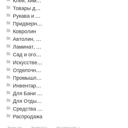
Клей, химия, сопутствующие товары
Товары для дома
Рукава и шланги промышленные
Придверные решетки
Ковролин
Автолин, Транслин, Линолеум
Ламинат, Кварцвиниловая плитка SPC
Сад и огород
Искусственная трава
Отделочные профили
Промышленный текстиль
Инвентарь для клининга
Для Бани и Сауны
Для Отдыха и Пикника
Средства от насекомых и садовых вредителей
Распродажа
Главная
Коврики
Универсальные коврики