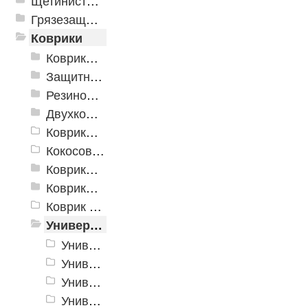
Щетинистые покрытия
Грязезащитные, влаговпитывающие покрытия
Коврики
Коврики влаговпитывающие
Защитные коврики и лотки
Резиновые коврики
Двухкомпонентные коврики
Коврики на пенорезине
Кокосовые коврики
Коврики для ванн
Коврики и дорожки пористые (Лапша)
Коврик флокированный
Универсальные коврики
Универсальный коврик Milan
Универсальный коврик Polermo
Универсальные коврики Berlin
Универсальные коврики SPRING VELOUR