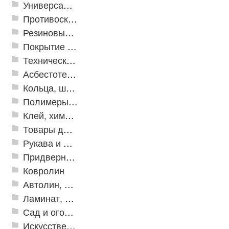
Универсальные модульные покрытия
Противоскользящая защита для лестниц, профили, ленты
Резиновые и ПВХ дорожки
Покрытие из резиновой крошки
Техническая резина
Асбестотехнические и теплоизоляционные материалы
Кольца, шайбы, манжеты
Полимеры и пластики
Клей, химия, сопутствующие товары
Товары для дома
Рукава и шланги промышленные
Придверные решетки
Ковролин
Автолин, Транслин, Линолеум
Ламинат, Кварцвиниловая плитка SPC
Сад и огород
Искусственная трава