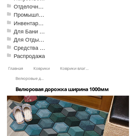
Отделочные профили
Промышленный текстиль
Инвентарь для клининга
Для Бани и Сауны
Для Отдыха и Пикника
Средства от насекомых и садовых вредителей
Распродажа
Главная
Коврики
Коврики влаговпитывающие
Велюровые дорожки
Велюровая дорожка ширина 1000мм