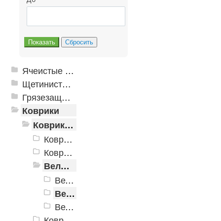
Ячеистые грязезащитные покрытия
Щетинистые покрытия
Грязезащитные, влаговпитывающие покрытия
Коврики
Коврики влаговпитывающие
Коврики влаговпитывающие Velur
Коврики влаговпитывающие "Hall"
Велюровые дорожки
Велюровая дорожка ширина 800мм
Велюровая дорожка ширина 1000мм
Велюровая дорожка ширина 1200мм
Коврики Принтованные