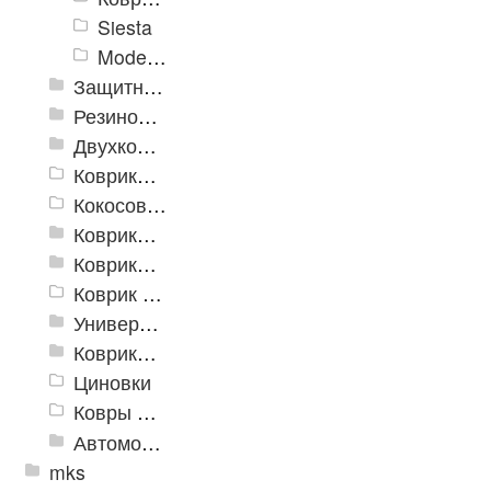
Siesta
Modemo
Защитные коврики и лотки
Резиновые коврики
Двухкомпонентные коврики
Коврики на пенорезине
Кокосовые коврики
Коврики для ванн
Коврики и дорожки пористые (Лапша)
Коврик флокированный
Универсальные коврики
Коврики хлопковые
Циновки
Ковры для детской
Автомобильные коврики
mks