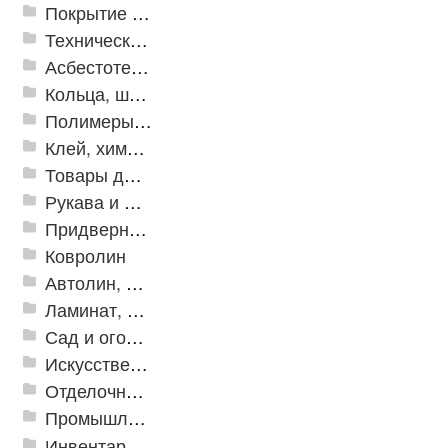
Покрытие из резиновой крошки
Техническая резина
Асбестотехнические и теплоизоляционные материалы
Кольца, шайбы, манжеты
Полимеры и пластики
Клей, химия, сопутствующие товары
Товары для дома
Рукава и шланги промышленные
Придверные решетки
Ковролин
Автолин, Транслин, Линолеум
Ламинат, Кварцвиниловая плитка SPC
Сад и огород
Искусственная трава
Отделочные профили
Промышленный текстиль
Инвентарь для клининга