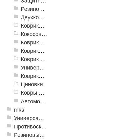
Защитные коврики и лотки
Резиновые коврики
Двухкомпонентные коврики
Коврики на пенорезине
Кокосовые коврики
Коврики для ванн
Коврики и дорожки пористые (Лапша)
Коврик флокированный
Универсальные коврики
Коврики хлопковые
Циновки
Ковры для детской
Автомобильные коврики
mks
Универсальные модульные покрытия
Противоскользящая защита для лестниц, профили, ленты
Резиновые и ПВХ дорожки