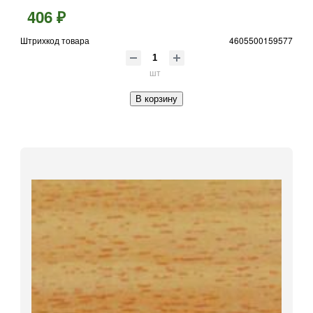
406 ₽
Штрихкод товара
4605500159577
шт
В корзину