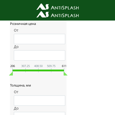
Фильтр товаров
Розничная цена
От
До
206
307.25
408.50
509.75
611
Толщина, мм
От
До