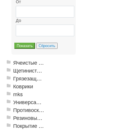
От
До
Ячеистые грязезащитные покрытия
Щетинистые покрытия
Грязезащитные, влаговпитывающие покрытия
Коврики
mks
Универсальные модульные покрытия
Противоскользящая защита для лестниц, профили, ленты
Резиновые и ПВХ дорожки
Покрытие из резиновой крошки