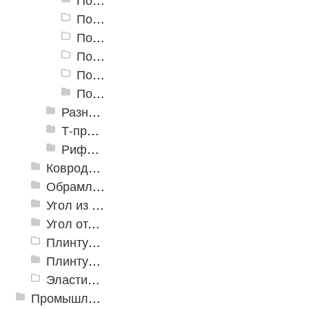
Пороги алюминиевые угловые УКВ
Пороги алюминиевые угловые 30х30
Пороги алюминиевые угловые 40х40
Пороги алюминиевые угловые 20х20
Пороги алюминиевые угловые Д-5 20х20мм
Разноуровневые алюминиевые профили
Т-профиль
Рифленые алюминиевые листы и углы квинтет
Ковродержатели
Обрамление
Угол из ПВХ
Угол отделочный арочный
Плинтус для столешниц
Плинтусы «KronPlast»
Эластичный напольно-стыковочный профиль Cezar
Промышленный текстиль