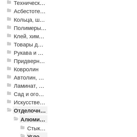
Техническая резина
Асбестотехнические и теплоизоляционные материалы
Кольца, шайбы, манжеты
Полимеры и пластики
Клей, химия, сопутствующие товары
Товары для дома
Рукава и шланги промышленные
Придверные решетки
Ковролин
Автолин, Транслин, Линолеум
Ламинат, Кварцвиниловая плитка SPC
Сад и огород
Искусственная трава
Отделочные профили
Алюминиевые пороги
Стыкоперекрывающие алюминиевые пороги
Угловые алюминиевые пороги