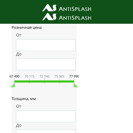
Фильтр товаров
Розничная цена
От
До
67 490
70 115
72 740
75 365
77 990
Толщина, мм
От
До