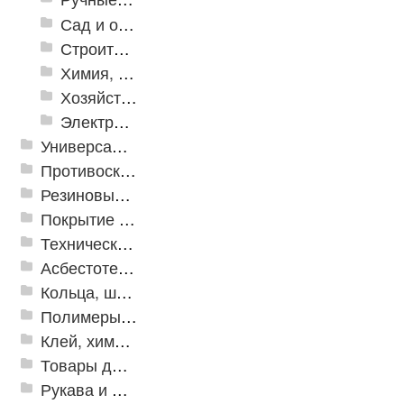
Сад и огород
Строительная Химия и принадлежности
Химия, крепеж, СИЗ
Хозяйственные принадлежности
Электрика и свет
Универсальные модульные покрытия
Противоскользящая защита для лестниц, профили, ленты
Резиновые и ПВХ дорожки
Покрытие из резиновой крошки
Техническая резина
Асбестотехнические и теплоизоляционные материалы
Кольца, шайбы, манжеты
Полимеры и пластики
Клей, химия, сопутствующие товары
Товары для дома
Рукава и шланги промышленные