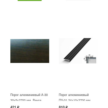
Порог алюминиевый А-30
Порог алюминиевый
30х5x2700 мм, Венге
ПУ-01 24x10x2700 мм,
окрашенный в черный
421 ₽
810 ₽