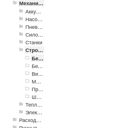
Механизированные инструменты
Аккумуляторный инструмент
Насосное оборудование
Пневматика
Силовое оборудование
Станки
Строительное оборудование
Бензорезы
Бетономешалки
Виброплиты
Мотопомпы
Принадлежности для бензорезов
Швонарезчики
Тепло и клининговое оборудование (уборка)
Электроинструменты
Расходные инструменты
Ручные инструменты