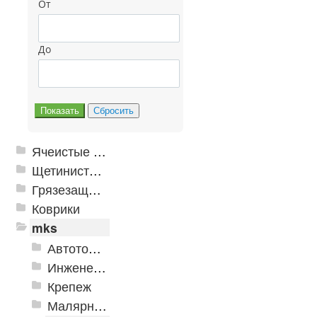
От
До
Ячеистые грязезащитные покрытия
Щетинистые покрытия
Грязезащитные, влаговпитывающие покрытия
Коврики
mks
Автотовары
Инженерная сантехника и инструменты
Крепеж
Малярно-штукатурные инструменты