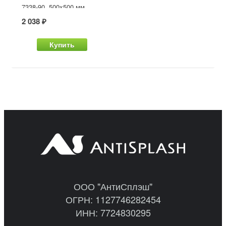
7338-90, 500x500 мм
2 038 ₽
Купить
ООО "АнтиСплэш"
ОГРН: 1127746282454
ИНН: 7724830295