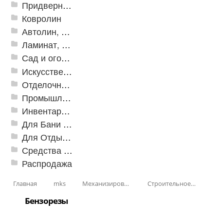
Придверные решетки
Ковролин
Автолин, Транслин, Линолеум
Ламинат, Кварцвиниловая плитка SPC
Сад и огород
Искусственная трава
Отделочные профили
Промышленный текстиль
Инвентарь для клининга
Для Бани и Сауны
Для Отдыха и Пикника
Средства от насекомых и садовых вредителей
Распродажа
Главная
mks
Механизированные инструменты
Строительное оборудование
Бензорезы