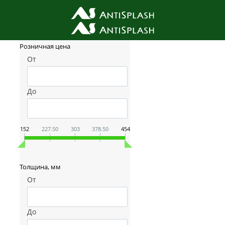
Фильтр товаров
Розничная цена
От
До
152
227.50
303
378.50
454
Толщина, мм
От
До