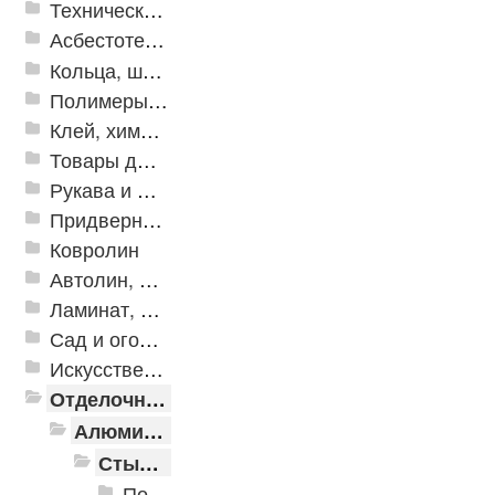
Техническая резина
Асбестотехнические и теплоизоляционные материалы
Кольца, шайбы, манжеты
Полимеры и пластики
Клей, химия, сопутствующие товары
Товары для дома
Рукава и шланги промышленные
Придверные решетки
Ковролин
Автолин, Транслин, Линолеум
Ламинат, Кварцвиниловая плитка SPC
Сад и огород
Искусственная трава
Отделочные профили
Алюминиевые пороги
Стыкоперекрывающие алюминиевые пороги
Пороги алюминиевые ПС-01 25x3 мм (открытый крепеж)