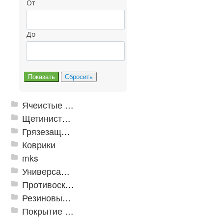
От
До
Ячеистые грязезащитные покрытия
Щетинистые покрытия
Грязезащитные, влаговпитывающие покрытия
Коврики
mks
Универсальные модульные покрытия
Противоскользящая защита для лестниц, профили, ленты
Резиновые и ПВХ дорожки
Покрытие из резиновой крошки