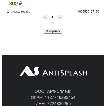
302 ₽
Штрихкод товара
4605500127170
шт
В корзину
ООО "АнтиСплэш"
ОГРН: 1127746282454
ИНН: 7724830295