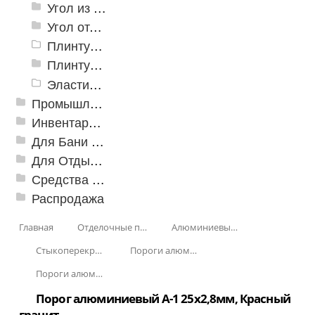
Угол из ПВХ
Угол отделочный арочный
Плинтус для столешниц
Плинтусы «KronPlast»
Эластичный напольно-стыковочный профиль Cezar
Промышленный текстиль
Инвентарь для клининга
Для Бани и Сауны
Для Отдыха и Пикника
Средства от насекомых и садовых вредителей
Распродажа
Главная
Отделочные профили
Алюминиевые пороги
Стыкоперекрывающие алюминиевые пороги
Пороги алюминиевые стыкоперекрывающие А-1. (25*2,8мм)
Пороги алюминиевые А-1 25х2,8 мм Декорированные
Порог алюминиевый А-1 25х2,8мм, Красный
гранит