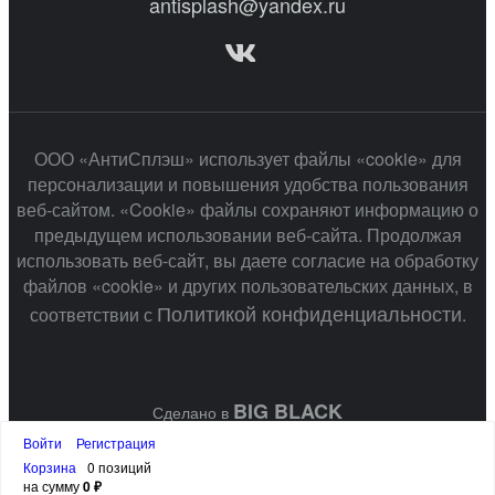
antisplash@yandex.ru
ООО «АнтиСплэш» использует файлы «cookie» для
персонализации и повышения удобства пользования
веб-сайтом. «Cookie» файлы сохраняют информацию о
предыдущем использовании веб-сайта. Продолжая
использовать веб-сайт, вы даете согласие на обработку
файлов «cookie» и других пользовательских данных, в
Политикой конфиденциальности
соответствии с
.
BIG BLACK
Сделано в
Войти
Регистрация
Корзина
0 позиций
на сумму
0 ₽