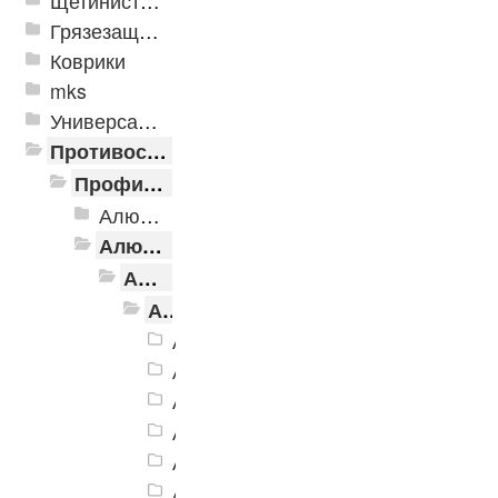
Щетинистые покрытия
Грязезащитные, влаговпитывающие покрытия
Коврики
mks
Универсальные модульные покрытия
Противоскользящая защита для лестниц, профили, ленты
Профили алюминиевые с резиновой вставкой
Алюминиевая полоса с резиновыми вставками
Алюминиевый угол-порог с резиновой вставкой
Алюминиевый угол-порог АУ-38, 38x20 мм
Алюминиевый угол-порог АУ-38, 38x20 мм Без покрытия
Алюминиевый угол-порог АУ-38, 3
Алюминиевый угол-порог АУ-38, 3
Алюминиевый угол-порог АУ-38, 3
Алюминиевый угол-порог АУ-38, 
Алюминиевый угол-порог АУ-38, 3
Алюминиевый угол-порог АУ-38, 3