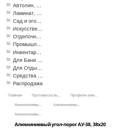
Автолин, Транслин, Линолеум
Ламинат, Кварцвиниловая плитка SPC
Сад и огород
Искусственная трава
Отделочные профили
Промышленный текстиль
Инвентарь для клининга
Для Бани и Сауны
Для Отдыха и Пикника
Средства от насекомых и садовых вредителей
Распродажа
Главная
Противоскользящая защита для лестниц, профили, ленты
Профили алюминиевые с резиновой вставкой
Алюминиевый угол-порог с резиновой вставкой
Алюминиевый угол-порог АУ-38, 38x20 мм
Алюминиевый угол-порог АУ-38, 38x20 мм Без покрытия
Алюминиевый угол-порог АУ-38, 38x20