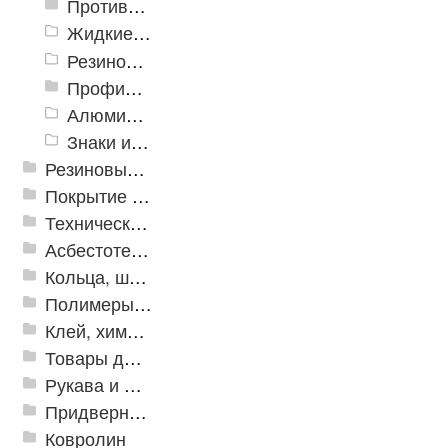
Противоскользящие ленты
Жидкие противоскользящие средства
Резиновый профиль с алюминиевой вставкой «NoSlip»
Профили закладные
Алюминиевый профиль для ленты
Знаки из полистирола для разметки пола
Резиновые и ПВХ дорожки
Покрытие из резиновой крошки
Техническая резина
Асбестотехнические и теплоизоляционные материалы
Кольца, шайбы, манжеты
Полимеры и пластики
Клей, химия, сопутствующие товары
Товары для дома
Рукава и шланги промышленные
Придверные решетки
Ковролин