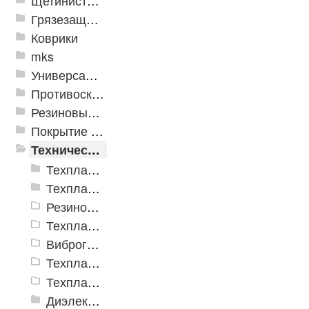
Щетинистые покрытия
Грязезащитные, влаговпитывающие покрытия
Коврики
mks
Универсальные модульные покрытия
Противоскользящая защита для лестниц, профили, ленты
Резиновые и ПВХ дорожки
Покрытие из резиновой крошки
Техническая резина
Техпластины ТМКЩ резиновые рулонные ГОСТ 7338-90
Техпластины МБС резиновые рулонные ГОСТ 7338-90
Резиновые пластины SBR (ТМКЩ)
Техпластина Неопрен CR
Виброгасящие (вибродемпфирующие) эластомерные пластины
Техпластина EPDM
Техпластина для дорожной техники
Диэлектрические материалы