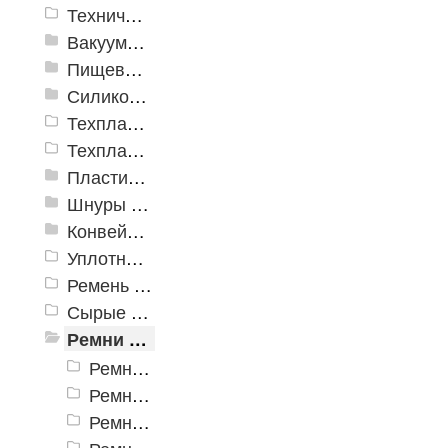
Техническая резина ТМКЩ с тканевой прокладкой
Вакуумная пластина ТУ 38.105.116-81
Пищевая резиновая пластина
Силиконовая пластина
Техпластина электроизоляционная
Техпластина УМ (трансформаторная)
Пластины пористые и губчатые
Шнуры резиновые
Конвейерная лента
Уплотнитель
Ремень плоский
Сырые смеси
Ремни приводные
Ремни клиновые Z(О)
Ремни клиновые А
Ремни клиновые Б (B)