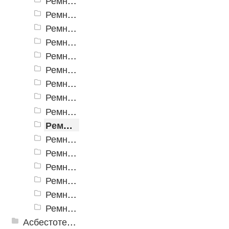
Ремни клиновые С(В)
Ремни клиновые D(Г) и Е(Д)
Ремни вентиляторные
Ремни клиновые AVX с формованным зубом
Ремни клиновые вариаторные
Ремни вариаторные промышленные
Ремни клиновые многоручьевые
Ремни клиновые SPA и XPA
Ремни клиновые SPB и XPB
Ремни клиновые SPC и XPC
Ремни клиновые SPZ и XPZ
Ремни плоские для с/х техники
Ремни шестигранные HBB
Ремни вариаторные для снегоходов
Ремни поликлиновые
Ремни синхронные зубчатые HTD
Асбестотехнические и теплоизоляционные материалы