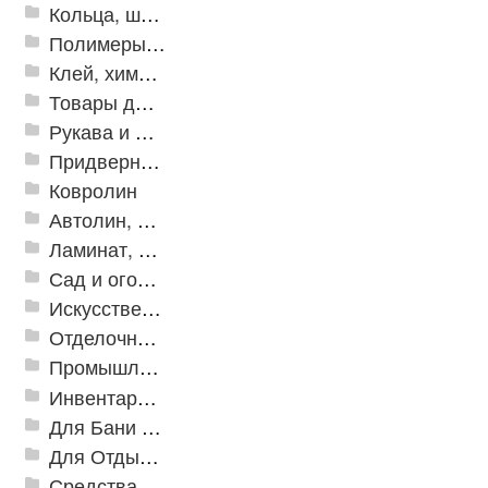
Кольца, шайбы, манжеты
Полимеры и пластики
Клей, химия, сопутствующие товары
Товары для дома
Рукава и шланги промышленные
Придверные решетки
Ковролин
Автолин, Транслин, Линолеум
Ламинат, Кварцвиниловая плитка SPC
Сад и огород
Искусственная трава
Отделочные профили
Промышленный текстиль
Инвентарь для клининга
Для Бани и Сауны
Для Отдыха и Пикника
Средства от насекомых и садовых вредителей