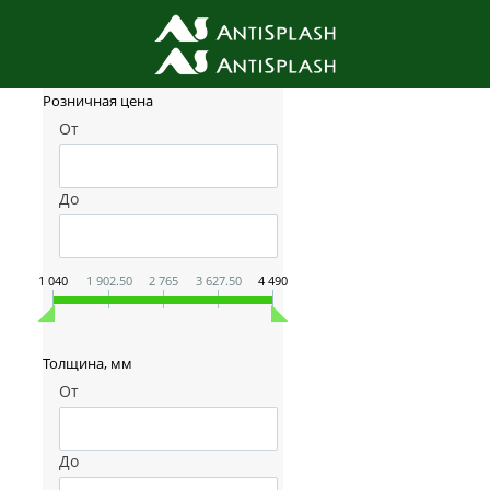
Фильтр товаров
Розничная цена
От
До
1 040
1 902.50
2 765
3 627.50
4 490
Толщина, мм
От
До