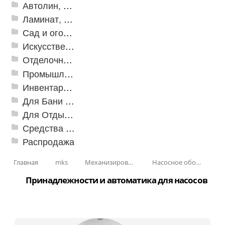
Автолин, Транслин, Линолеум
Ламинат, Кварцвиниловая плитка SPC
Сад и огород
Искусственная трава
Отделочные профили
Промышленный текстиль
Инвентарь для клининга
Для Бани и Сауны
Для Отдыха и Пикника
Средства от насекомых и садовых вредителей
Распродажа
Главная
mks
Механизированные инструменты
Насосное оборудование
Принадлежности и автоматика для насосов