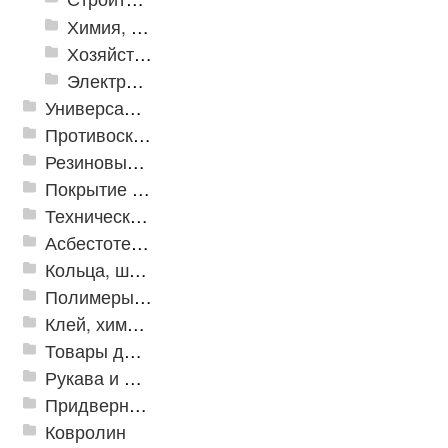
Химия, крепеж, СИЗ
Хозяйственные принадлежности
Электрика и свет
Универсальные модульные покрытия
Противоскользящая защита для лестниц, профили, ленты
Резиновые и ПВХ дорожки
Покрытие из резиновой крошки
Техническая резина
Асбестотехнические и теплоизоляционные материалы
Кольца, шайбы, манжеты
Полимеры и пластики
Клей, химия, сопутствующие товары
Товары для дома
Рукава и шланги промышленные
Придверные решетки
Ковролин