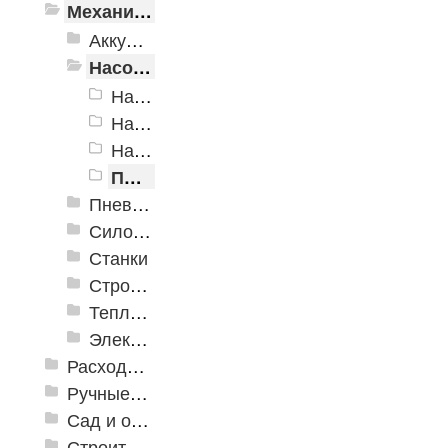
Механизированные инструменты
Аккумуляторный инструмент
Насосное оборудование
Насосные станции
Насосы
Насосы фонтанные
Принадлежности и автоматика для насосов
Пневматика
Силовое оборудование
Станки
Строительное оборудование
Тепло и клининговое оборудование (уборка)
Электроинструменты
Расходные инструменты
Ручные инструменты
Сад и огород
Строительная Химия и принадлежности