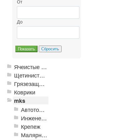
От
До
Ячеистые грязезащитные покрытия
Щетинистые покрытия
Грязезащитные, влаговпитывающие покрытия
Коврики
mks
Автотовары
Инженерная сантехника и инструменты
Крепеж
Малярно-штукатурные инструменты