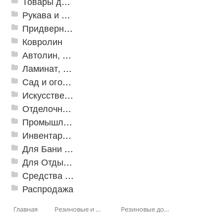
Товары для дома
Рукава и шланги промышленные
Придверные решетки
Ковролин
Автолин, Транслин, Линолеум
Ламинат, Кварцвиниловая плитка SPC
Сад и огород
Искусственная трава
Отделочные профили
Промышленный текстиль
Инвентарь для клининга
Для Бани и Сауны
Для Отдыха и Пикника
Средства от насекомых и садовых вредителей
Распродажа
Главная
Резиновые и ПВХ дорожки
Резиновые дорожки (Китай)