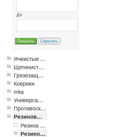
До
Ячеистые грязезащитные покрытия
Щетинистые покрытия
Грязезащитные, влаговпитывающие покрытия
Коврики
mks
Универсальные модульные покрытия
Противоскользящая защита для лестниц, профили, ленты
Резиновые и ПВХ дорожки
Резина в рулонах «Автодорога»
Резиновые дорожки (Китай)