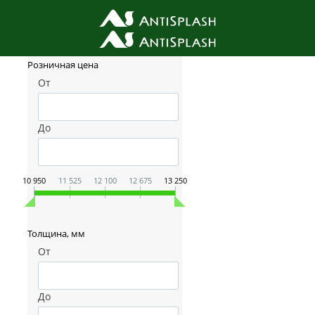
Фильтр товаров
Розничная цена
От
До
10 950
11 525
12 100
12 675
13 250
Толщина, мм
От
До