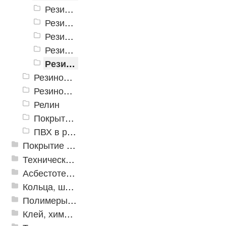
Резиновые дорожки (Китай), Рифленка черная
Резиновые дорожки (Китай), Монетка черная
Резиновые дорожки (Китай), Шашки черные
Резиновые дорожки (Китай), Елочка черные
Резиновые дорожки (Китай), Пирамида черная
Резиновые дорожки ГОСТ (Россия)
Резиновая дорожка «Квадраты»
Релин
Покрытие резиновое в рулоне COMFORTWAY
ПВХ в рулонах
Покрытие из резиновой крошки
Техническая резина
Асбестотехнические и теплоизоляционные материалы
Кольца, шайбы, манжеты
Полимеры и пластики
Клей, химия, сопутствующие товары