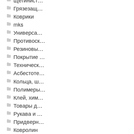
Щетинистые покрытия
Грязезащитные, влаговпитывающие покрытия
Коврики
mks
Универсальные модульные покрытия
Противоскользящая защита для лестниц, профили, ленты
Резиновые и ПВХ дорожки
Покрытие из резиновой крошки
Техническая резина
Асбестотехнические и теплоизоляционные материалы
Кольца, шайбы, манжеты
Полимеры и пластики
Клей, химия, сопутствующие товары
Товары для дома
Рукава и шланги промышленные
Придверные решетки
Ковролин