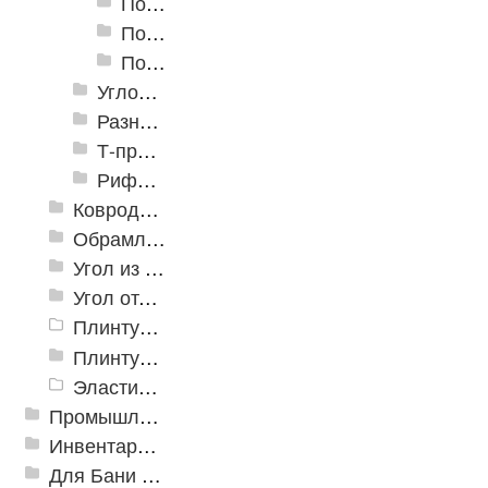
Пороги алюминиевые B-2 37х4,4 мм (скрытый крепеж)
Пороги алюминиевые B-4 41х6-13 мм (скрытый крепеж)
Пороги алюминиевые B-5 80х4,6 мм (скрытый крепеж)
Угловые алюминиевые пороги
Разноуровневые алюминиевые профили
Т-профиль
Рифленые алюминиевые листы и углы квинтет
Ковродержатели
Обрамление
Угол из ПВХ
Угол отделочный арочный
Плинтус для столешниц
Плинтусы «KronPlast»
Эластичный напольно-стыковочный профиль Cezar
Промышленный текстиль
Инвентарь для клининга
Для Бани и Сауны