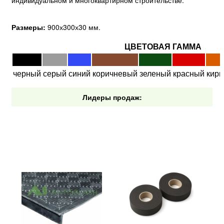
индивидуальном и многоквартирном строительстве.
Размеры:
900х300х30 мм.
ЦВЕТОВАЯ ГАММА
черный
серый
синий
коричневый
зеленый
красный
кир
Лидеры продаж: