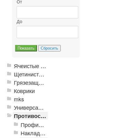
От
До
Ячеистые грязезащитные покрытия
Щетинистые покрытия
Грязезащитные, влаговпитывающие покрытия
Коврики
mks
Универсальные модульные покрытия
Противоскользящая защита для лестниц, профили, ленты
Профили алюминиевые с резиновой вставкой
Накладки противоскользящие резиновые