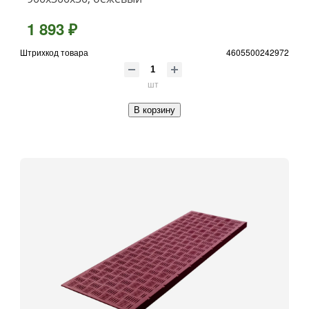
1 893 ₽
Штрихкод товара
4605500242972
шт
В корзину