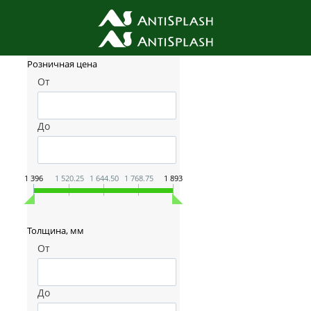
Фильтр товаров
Розничная цена
От
До
1 396
1 520.25
1 644.50
1 768.75
1 893
Толщина, мм
От
До