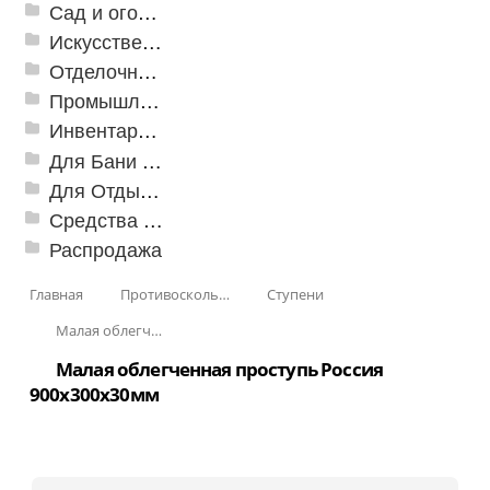
Сад и огород
Искусственная трава
Отделочные профили
Промышленный текстиль
Инвентарь для клининга
Для Бани и Сауны
Для Отдыха и Пикника
Средства от насекомых и садовых вредителей
Распродажа
Главная
Противоскользящая защита для лестниц, профили, ленты
Ступени
Малая облегченная проступь
Малая облегченная проступь Россия
900х300х30мм