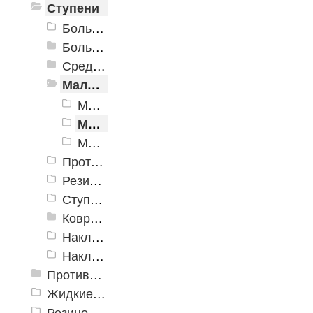
Ступени
Большая проступь (Классика)
Большая облегченная проступь
Средняя проступь
Малая облегченная проступь
Малая облегченная проступь Индия
Малая облегченная проступь Россия 900х300х30мм
Малая облегченная проступь, Россия, 740x250x30
Противоскользящая накладка на ступень "Ледокол"
Резиновая накладная проступь «Домино»
Ступеньки ажурные
Ковровые коврики на ступеньки
Накладка на ступень «Барьер 16» 300x900x16 мм. ±5%
Накладка на ступень «Пласт-Анти 15» 300x900x16 мм. ±5%
Противоскользящие ленты
Жидкие противоскользящие средства
Резиновый профиль с алюминиевой вставкой «NoSlip»