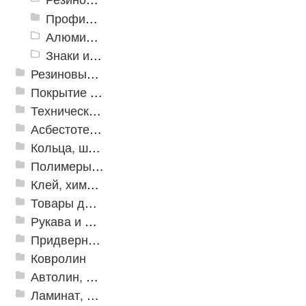
Профили закладные
Алюминиевый профиль для ленты
Знаки из полистирола для разметки пола
Резиновые и ПВХ дорожки
Покрытие из резиновой крошки
Техническая резина
Асбестотехнические и теплоизоляционные материалы
Кольца, шайбы, манжеты
Полимеры и пластики
Клей, химия, сопутствующие товары
Товары для дома
Рукава и шланги промышленные
Придверные решетки
Ковролин
Автолин, Транслин, Линолеум
Ламинат, Кварцвиниловая плитка SPC