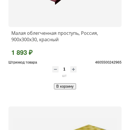
Малая облегченная проступь, Россия,
900x300x30, красный
1 893 ₽
Штрихкод товара
4605500242965
шт
В корзину