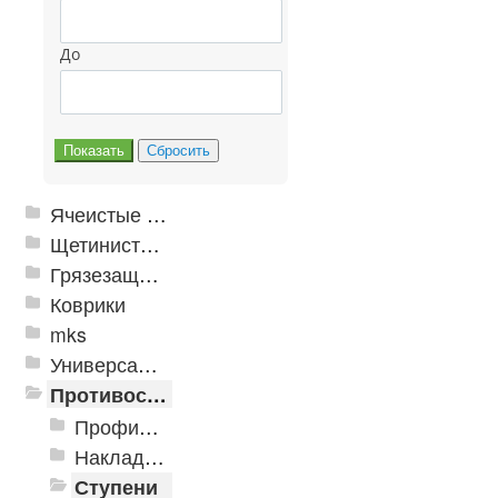
До
Ячеистые грязезащитные покрытия
Щетинистые покрытия
Грязезащитные, влаговпитывающие покрытия
Коврики
mks
Универсальные модульные покрытия
Противоскользящая защита для лестниц, профили, ленты
Профили алюминиевые с резиновой вставкой
Накладки противоскользящие резиновые
Ступени