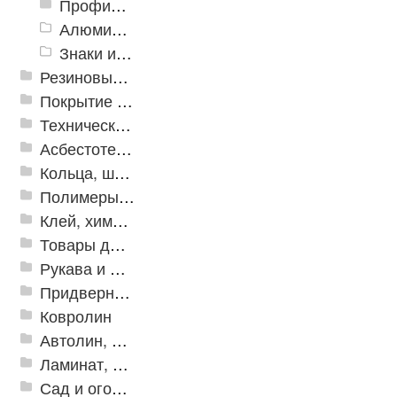
Профили закладные
Алюминиевый профиль для ленты
Знаки из полистирола для разметки пола
Резиновые и ПВХ дорожки
Покрытие из резиновой крошки
Техническая резина
Асбестотехнические и теплоизоляционные материалы
Кольца, шайбы, манжеты
Полимеры и пластики
Клей, химия, сопутствующие товары
Товары для дома
Рукава и шланги промышленные
Придверные решетки
Ковролин
Автолин, Транслин, Линолеум
Ламинат, Кварцвиниловая плитка SPC
Сад и огород