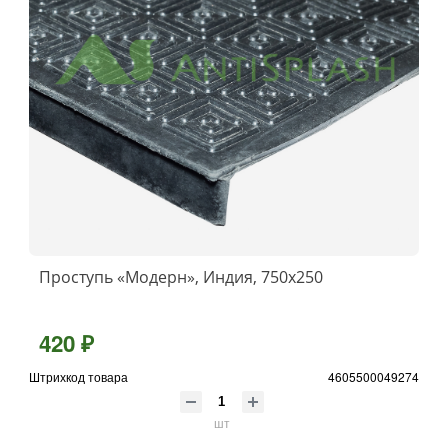
Проступь «Модерн», Индия, 750x250
420 ₽
Штрихкод товара
4605500049274
шт