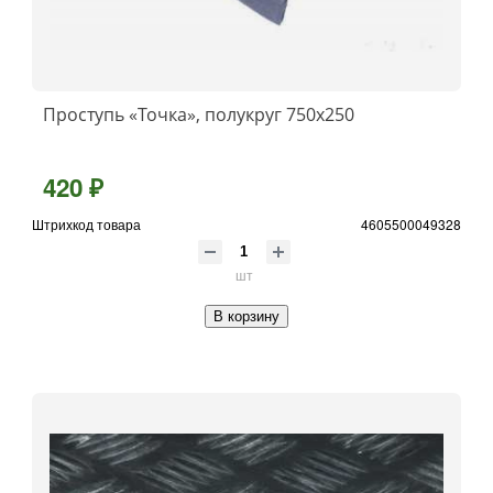
Проступь «Точка», полукруг 750x250
420 ₽
Штрихкод товара
4605500049328
шт
В корзину