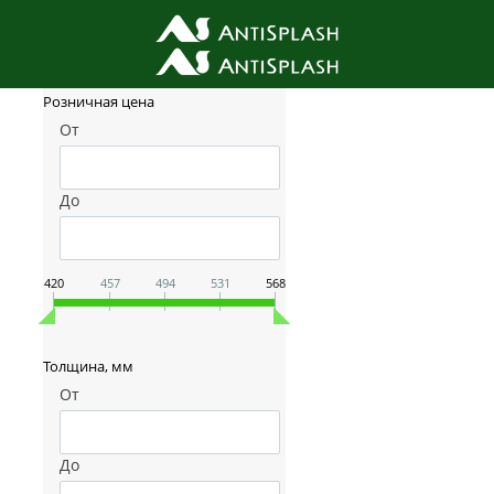
Фильтр товаров
Розничная цена
От
До
420
457
494
531
568
Толщина, мм
От
До