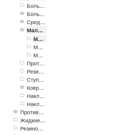
Большая проступь (Классика)
Большая облегченная проступь
Средняя проступь
Малая облегченная проступь
Малая облегченная проступь Индия
Малая облегченная проступь Россия 900х300х30мм
Малая облегченная проступь, Россия, 740x250x30
Противоскользящая накладка на ступень "Ледокол"
Резиновая накладная проступь «Домино»
Ступеньки ажурные
Ковровые коврики на ступеньки
Накладка на ступень «Барьер 16» 300x900x16 мм. ±5%
Накладка на ступень «Пласт-Анти 15» 300x900x16 мм. ±5%
Противоскользящие ленты
Жидкие противоскользящие средства
Резиновый профиль с алюминиевой вставкой «NoSlip»