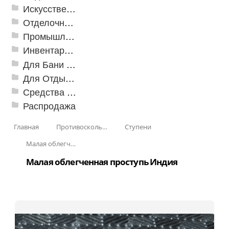
Искусственная трава
Отделочные профили
Промышленный текстиль
Инвентарь для клининга
Для Бани и Сауны
Для Отдыха и Пикника
Средства от насекомых и садовых вредителей
Распродажа
Главная
Противоскользящая защита для лестниц, профили, ленты
Ступени
Малая облегченная проступь
Малая облегченная проступь Индия