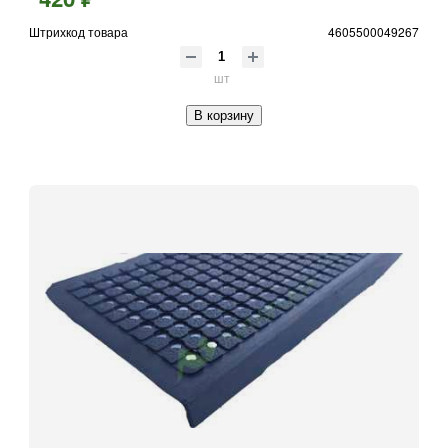
Штрихкод товара
4605500049267
шт
В корзину