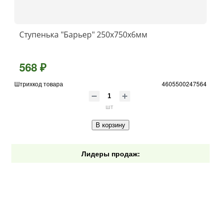
Ступенька "Барьер" 250x750x6мм
568 ₽
Штрихкод товара
4605500247564
шт
В корзину
Лидеры продаж: