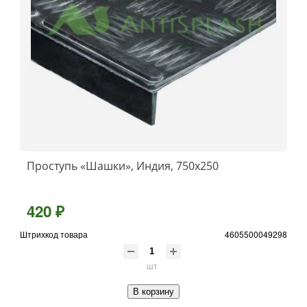
Проступь «Шашки», Индия, 750x250
420 ₽
Штрихкод товара
4605500049298
шт
В корзину