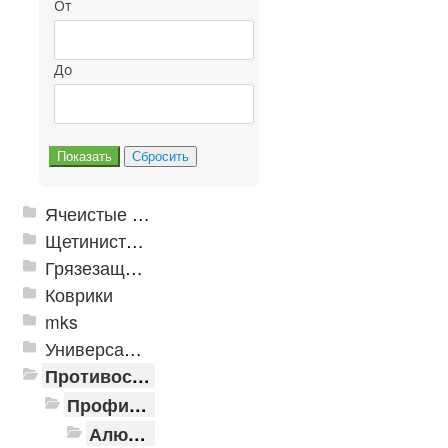
От
До
Ячеистые грязезащитные покрытия
Щетинистые покрытия
Грязезащитные, влаговпитывающие покрытия
Коврики
mks
Универсальные модульные покрытия
Противоскользящая защита для лестниц, профили, ленты
Профили алюминиевые с резиновой вставкой
Алюминиевая полоса с резиновыми вставками