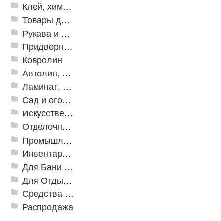
Клей, химия, сопутствующие товары
Товары для дома
Рукава и шланги промышленные
Придверные решетки
Ковролин
Автолин, Транслин, Линолеум
Ламинат, Кварцвиниловая плитка SPC
Сад и огород
Искусственная трава
Отделочные профили
Промышленный текстиль
Инвентарь для клининга
Для Бани и Сауны
Для Отдыха и Пикника
Средства от насекомых и садовых вредителей
Распродажа