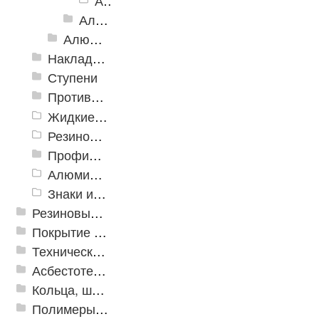
Алюминиевая Полоса АП-100, зеленая
Алюминиевая Полоса с пятью резиновыми вставками АП-162
Алюминиевый угол-порог с резиновой вставкой
Накладки противоскользящие резиновые
Ступени
Противоскользящие ленты
Жидкие противоскользящие средства
Резиновый профиль с алюминиевой вставкой «NoSlip»
Профили закладные
Алюминиевый профиль для ленты
Знаки из полистирола для разметки пола
Резиновые и ПВХ дорожки
Покрытие из резиновой крошки
Техническая резина
Асбестотехнические и теплоизоляционные материалы
Кольца, шайбы, манжеты
Полимеры и пластики