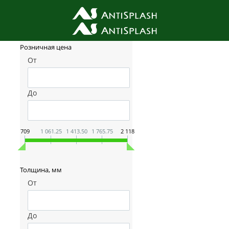
Фильтр товаров
Розничная цена
От
До
709
1 061.25
1 413.50
1 765.75
2 118
Толщина, мм
От
До