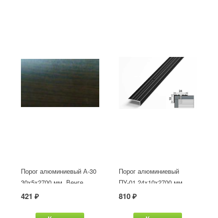
Порог алюминиевый А-30
Порог алюминиевый
30х5x2700 мм, Венге
ПУ-01 24x10x2700 мм,
окрашенный в черный
421 ₽
810 ₽