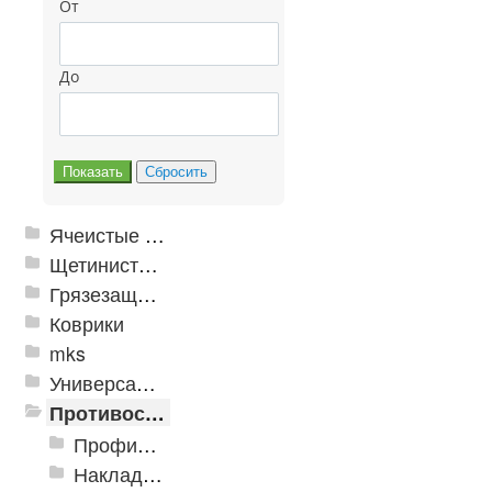
От
До
Ячеистые грязезащитные покрытия
Щетинистые покрытия
Грязезащитные, влаговпитывающие покрытия
Коврики
mks
Универсальные модульные покрытия
Противоскользящая защита для лестниц, профили, ленты
Профили алюминиевые с резиновой вставкой
Накладки противоскользящие резиновые