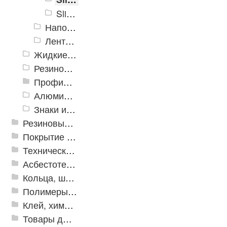
Slip-Stop, средней зернистости, красный
Напольная разметка, знаки
Ленты Зубр
Жидкие противоскользящие средства
Резиновый профиль с алюминиевой вставкой «NoSlip»
Профили закладные
Алюминиевый профиль для ленты
Знаки из полистирола для разметки пола
Резиновые и ПВХ дорожки
Покрытие из резиновой крошки
Техническая резина
Асбестотехнические и теплоизоляционные материалы
Кольца, шайбы, манжеты
Полимеры и пластики
Клей, химия, сопутствующие товары
Товары для дома