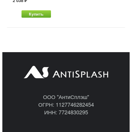
2 038 ₽
Купить
ООО "АнтиСплэш"
ОГРН: 1127746282454
ИНН: 7724830295