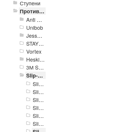
Ступени
Противоскользящие ленты
Anti Slip Systems
Unibob
Jessup Safety Track
STAYER Profi
Vortex
Heskins
3М Safety-Walk TM
Slip-Stop
Slip-Stop, средней зернистости, черный
Slip-Stop, средней зернистости, прозрачный
Slip-Stop, средней зернистости, желтый
Slip-Stop, средней зернистости, коричневый
Slip-Stop, средней зернистости, серый
Slip-Stop, средней зернистости, черно-желтый
Slip-Stop, средней зернистости, синий