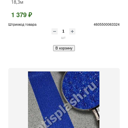
18,3м
1 379 ₽
Штрихкод товара
4605500063324
шт
В корзину