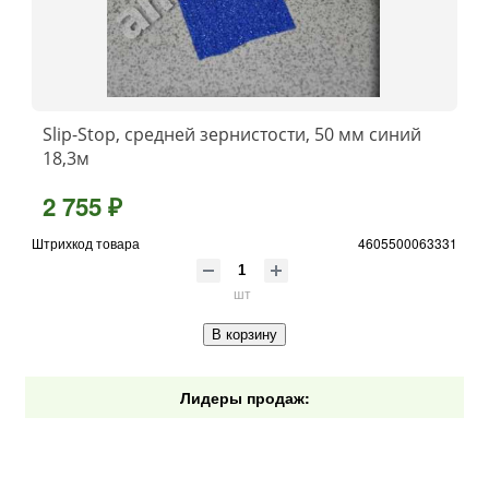
Slip-Stop, средней зернистости, 50 мм синий
18,3м
2 755 ₽
Штрихкод товара
4605500063331
шт
В корзину
Лидеры продаж: