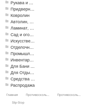
Рукава и шланги промышленные
Придверные решетки
Ковролин
Автолин, Транслин, Линолеум
Ламинат, Кварцвиниловая плитка SPC
Сад и огород
Искусственная трава
Отделочные профили
Промышленный текстиль
Инвентарь для клининга
Для Бани и Сауны
Для Отдыха и Пикника
Средства от насекомых и садовых вредителей
Распродажа
Главная
Противоскользящая защита для лестниц, профили, ленты
Противоскользящие ленты
Slip-Stop