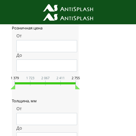
Фильтр товаров
Розничная цена
От
До
1 379
1 723
2 067
2 411
2 755
Толщина, мм
От
До