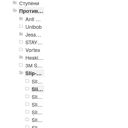
Ступени
Противоскользящие ленты
Anti Slip Systems
Unibob
Jessup Safety Track
STAYER Profi
Vortex
Heskins
3М Safety-Walk TM
Slip-Stop
Slip-Stop, средней зернистости, черный
Slip-Stop, средней зернистости, прозрачный
Slip-Stop, средней зернистости, желтый
Slip-Stop, средней зернистости, коричневый
Slip-Stop, средней зернистости, серый
Slip-Stop, средней зернистости, черно-желтый
Slip-Stop, средней зернистости, синий