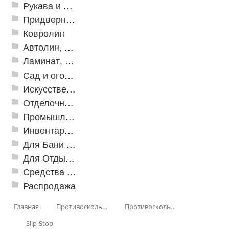
Рукава и шланги промышленные
Придверные решетки
Ковролин
Автолин, Транслин, Линолеум
Ламинат, Кварцвиниловая плитка SPC
Сад и огород
Искусственная трава
Отделочные профили
Промышленный текстиль
Инвентарь для клининга
Для Бани и Сауны
Для Отдыха и Пикника
Средства от насекомых и садовых вредителей
Распродажа
Главная
Противоскользящая защита для лестниц, профили, ленты
Противоскользящие ленты
Slip-Stop