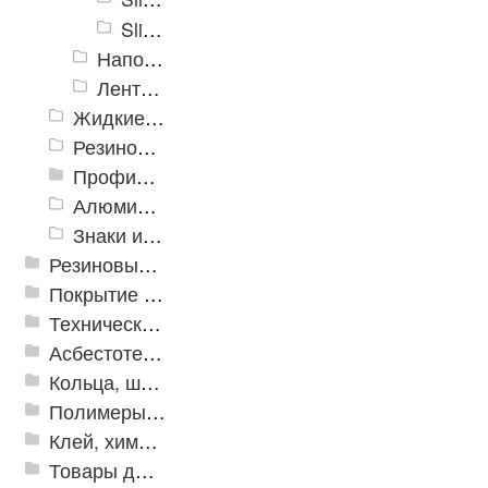
Slip-Stop, средней зернистости, красный
Напольная разметка, знаки
Ленты Зубр
Жидкие противоскользящие средства
Резиновый профиль с алюминиевой вставкой «NoSlip»
Профили закладные
Алюминиевый профиль для ленты
Знаки из полистирола для разметки пола
Резиновые и ПВХ дорожки
Покрытие из резиновой крошки
Техническая резина
Асбестотехнические и теплоизоляционные материалы
Кольца, шайбы, манжеты
Полимеры и пластики
Клей, химия, сопутствующие товары
Товары для дома