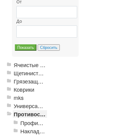
От
До
Ячеистые грязезащитные покрытия
Щетинистые покрытия
Грязезащитные, влаговпитывающие покрытия
Коврики
mks
Универсальные модульные покрытия
Противоскользящая защита для лестниц, профили, ленты
Профили алюминиевые с резиновой вставкой
Накладки противоскользящие резиновые