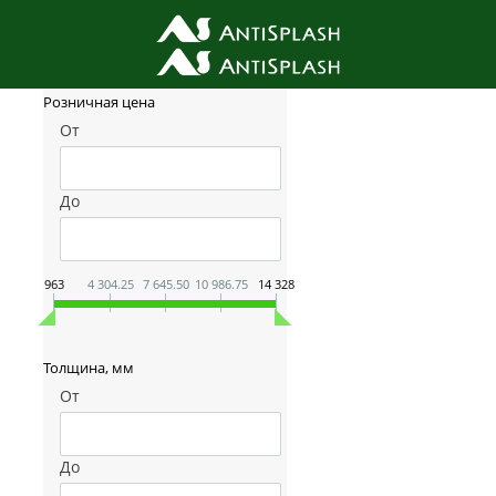
Фильтр товаров
Розничная цена
От
До
963
4 304.25
7 645.50
10 986.75
14 328
Толщина, мм
От
До