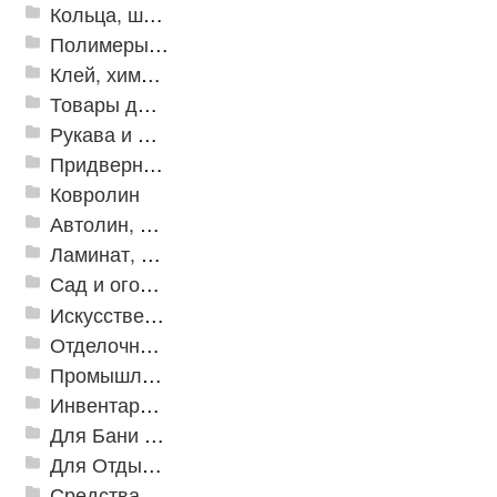
Кольца, шайбы, манжеты
Полимеры и пластики
Клей, химия, сопутствующие товары
Товары для дома
Рукава и шланги промышленные
Придверные решетки
Ковролин
Автолин, Транслин, Линолеум
Ламинат, Кварцвиниловая плитка SPC
Сад и огород
Искусственная трава
Отделочные профили
Промышленный текстиль
Инвентарь для клининга
Для Бани и Сауны
Для Отдыха и Пикника
Средства от насекомых и садовых вредителей