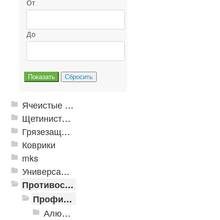
От
До
Ячеистые грязезащитные покрытия
Щетинистые покрытия
Грязезащитные, влаговпитывающие покрытия
Коврики
mks
Универсальные модульные покрытия
Противоскользящая защита для лестниц, профили, ленты
Профили алюминиевые с резиновой вставкой
Алюминиевая полоса с резиновыми вставками