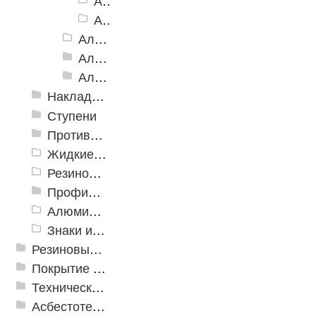
Алюминиевый угол-порог АУ-68, красный
Алюминиевый угол-порог АУ-68, синий
Алюминиевый угол-порог АУ-72
Алюминиевый угол-порог с тройной резиновой вставкой АУ-98
Алюминиевый угол-порог с пятью резиновыми вставками АУ-160
Накладки противоскользящие резиновые
Ступени
Противоскользящие ленты
Жидкие противоскользящие средства
Резиновый профиль с алюминиевой вставкой «NoSlip»
Профили закладные
Алюминиевый профиль для ленты
Знаки из полистирола для разметки пола
Резиновые и ПВХ дорожки
Покрытие из резиновой крошки
Техническая резина
Асбестотехнические и теплоизоляционные материалы