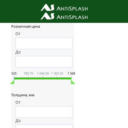
Фильтр товаров
Розничная цена
От
До
525
785.75
1 046.50
1 307.25
1 568
Толщина, мм
От
До