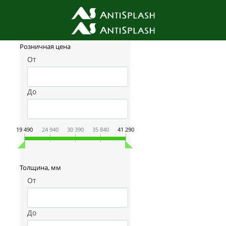
Фильтр товаров
Розничная цена
От
До
19 490
24 940
30 390
35 840
41 290
Толщина, мм
От
До