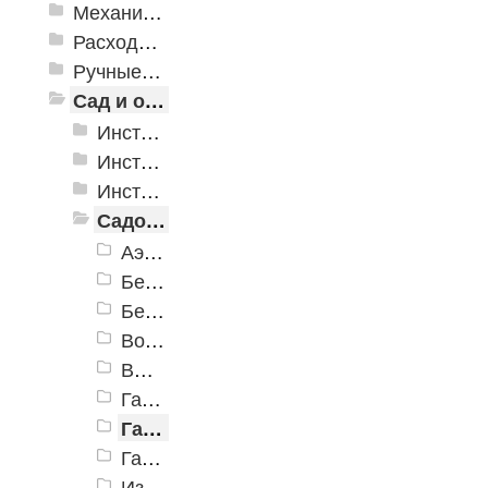
Механизированные инструменты
Расходные инструменты
Ручные инструменты
Сад и огород
Инструменты для полива
Инструменты для почвы
Инструменты для растений
Садовая техника
Аэраторы, скарификаторы, воздуходувки
Бензокосы и триммеры
Бензопилы
Воздуходувки аккумуляторные
Высоторезы аккумуляторные
Газонокосилки (электро)
Газонокосилки аккумуляторные
Газонокосилки бензиновые
Измельчители