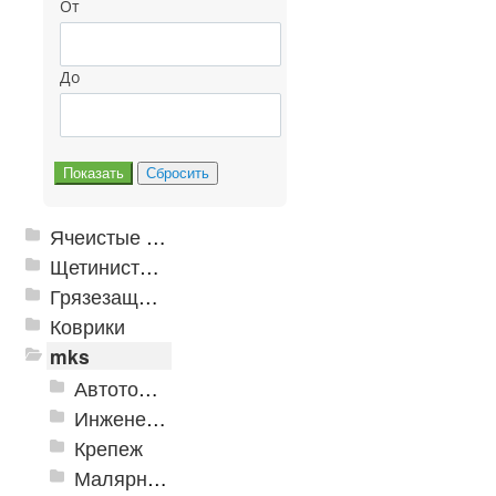
От
До
Ячеистые грязезащитные покрытия
Щетинистые покрытия
Грязезащитные, влаговпитывающие покрытия
Коврики
mks
Автотовары
Инженерная сантехника и инструменты
Крепеж
Малярно-штукатурные инструменты