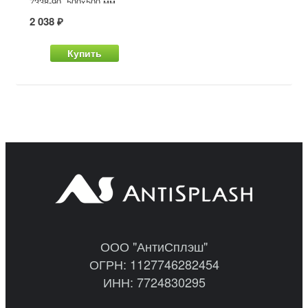
7338-90, 500x500 мм
2 038 ₽
Купить
ООО "АнтиСплэш"
ОГРН: 1127746282454
ИНН: 7724830295