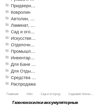
Придверные решетки
Ковролин
Автолин, Транслин, Линолеум
Ламинат, Кварцвиниловая плитка SPC
Сад и огород
Искусственная трава
Отделочные профили
Промышленный текстиль
Инвентарь для клининга
Для Бани и Сауны
Для Отдыха и Пикника
Средства от насекомых и садовых вредителей
Распродажа
Главная
mks
Сад и огород
Садовая техника
Газонокосилки аккумуляторные