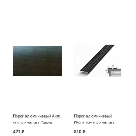
Порог алюминиевый А-30
Порог алюминиевый
30х5x2700 мм, Венге
ПУ-01 24x10x2700 мм,
окрашенный в черный
421 ₽
810 ₽