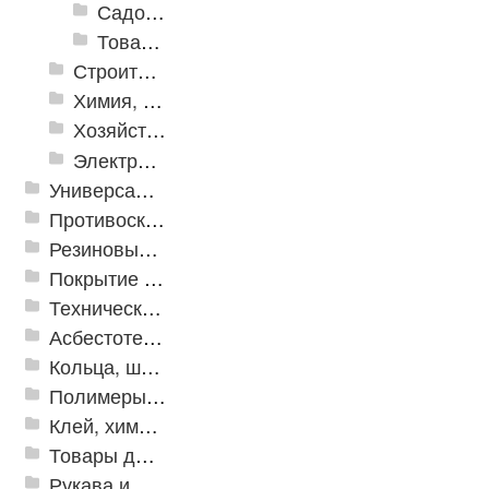
Садовый декор
Товары для отдыха и пикника
Строительная Химия и принадлежности
Химия, крепеж, СИЗ
Хозяйственные принадлежности
Электрика и свет
Универсальные модульные покрытия
Противоскользящая защита для лестниц, профили, ленты
Резиновые и ПВХ дорожки
Покрытие из резиновой крошки
Техническая резина
Асбестотехнические и теплоизоляционные материалы
Кольца, шайбы, манжеты
Полимеры и пластики
Клей, химия, сопутствующие товары
Товары для дома
Рукава и шланги промышленные