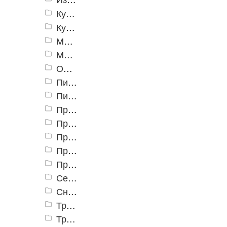
Культиваторы и мотоблоки
Кусторезы аккумуляторные
Мотоблоки
Мотобуры (бензобуры)
Опрыскиватели
Пилы цепные
Пилы цепные аккумуляторные
Принадлежности для культиваторов и мотоблоков
Принадлежности для мотобуров
Принадлежности для пил цепных
Принадлежности для триммеров
Принадлежности к бензоинструменту
Секаторы аккумуляторные
Снегоуборщики
Триммеры (электро)
Триммеры и косы аккумуляторные