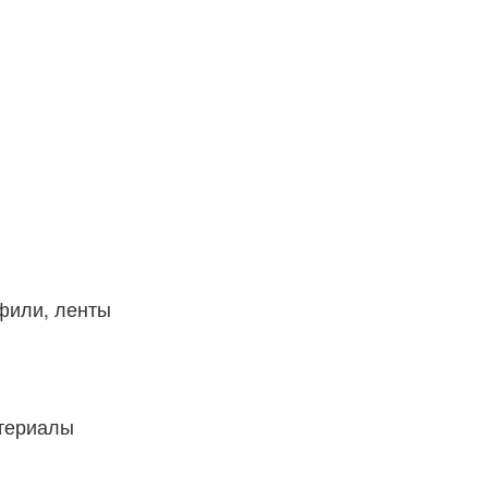
фили, ленты
атериалы