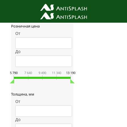
Фильтр товаров
Розничная цена
От
До
5 790
7 640
9 490
11 340
13 190
Толщина, мм
От
До