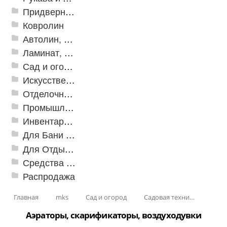
Придверные решетки
Ковролин
Автолин, Транслин, Линолеум
Ламинат, Кварцвиниловая плитка SPC
Сад и огород
Искусственная трава
Отделочные профили
Промышленный текстиль
Инвентарь для клининга
Для Бани и Сауны
Для Отдыха и Пикника
Средства от насекомых и садовых вредителей
Распродажа
Главная
mks
Сад и огород
Садовая техника
Аэраторы, скарификаторы, воздуходувки