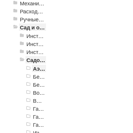
Механизированные инструменты
Расходные инструменты
Ручные инструменты
Сад и огород
Инструменты для полива
Инструменты для почвы
Инструменты для растений
Садовая техника
Аэраторы, скарификаторы, воздуходувки
Бензокосы и триммеры
Бензопилы
Воздуходувки аккумуляторные
Высоторезы аккумуляторные
Газонокосилки (электро)
Газонокосилки аккумуляторные
Газонокосилки бензиновые
Измельчители