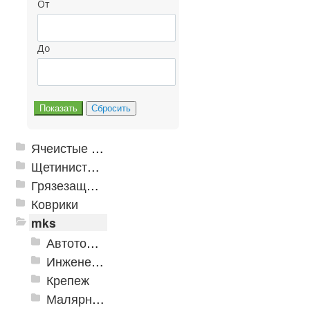
От
До
Ячеистые грязезащитные покрытия
Щетинистые покрытия
Грязезащитные, влаговпитывающие покрытия
Коврики
mks
Автотовары
Инженерная сантехника и инструменты
Крепеж
Малярно-штукатурные инструменты