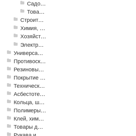
Садовый декор
Товары для отдыха и пикника
Строительная Химия и принадлежности
Химия, крепеж, СИЗ
Хозяйственные принадлежности
Электрика и свет
Универсальные модульные покрытия
Противоскользящая защита для лестниц, профили, ленты
Резиновые и ПВХ дорожки
Покрытие из резиновой крошки
Техническая резина
Асбестотехнические и теплоизоляционные материалы
Кольца, шайбы, манжеты
Полимеры и пластики
Клей, химия, сопутствующие товары
Товары для дома
Рукава и шланги промышленные