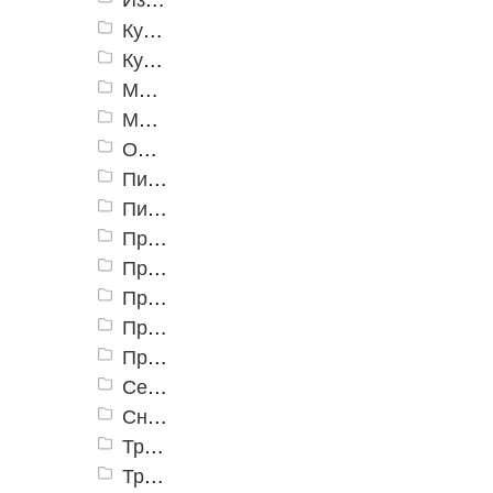
Культиваторы и мотоблоки
Кусторезы аккумуляторные
Мотоблоки
Мотобуры (бензобуры)
Опрыскиватели
Пилы цепные
Пилы цепные аккумуляторные
Принадлежности для культиваторов и мотоблоков
Принадлежности для мотобуров
Принадлежности для пил цепных
Принадлежности для триммеров
Принадлежности к бензоинструменту
Секаторы аккумуляторные
Снегоуборщики
Триммеры (электро)
Триммеры и косы аккумуляторные