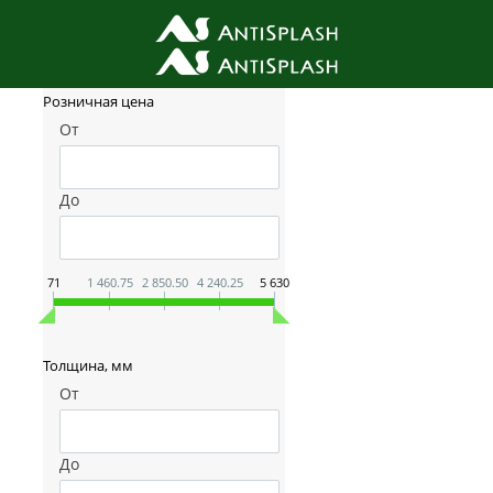
Фильтр товаров
Розничная цена
От
До
71
1 460.75
2 850.50
4 240.25
5 630
Толщина, мм
От
До