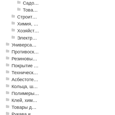
Садовый декор
Товары для отдыха и пикника
Строительная Химия и принадлежности
Химия, крепеж, СИЗ
Хозяйственные принадлежности
Электрика и свет
Универсальные модульные покрытия
Противоскользящая защита для лестниц, профили, ленты
Резиновые и ПВХ дорожки
Покрытие из резиновой крошки
Техническая резина
Асбестотехнические и теплоизоляционные материалы
Кольца, шайбы, манжеты
Полимеры и пластики
Клей, химия, сопутствующие товары
Товары для дома
Рукава и шланги промышленные