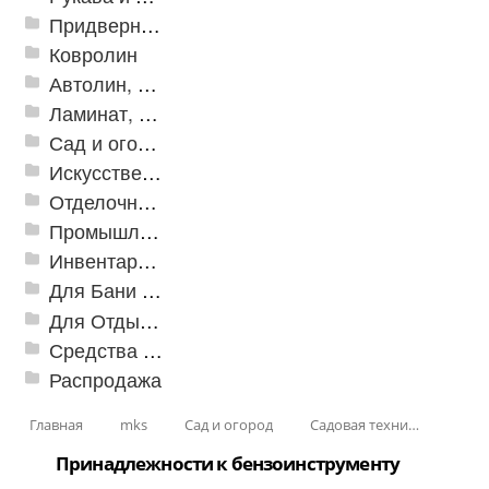
Придверные решетки
Ковролин
Автолин, Транслин, Линолеум
Ламинат, Кварцвиниловая плитка SPC
Сад и огород
Искусственная трава
Отделочные профили
Промышленный текстиль
Инвентарь для клининга
Для Бани и Сауны
Для Отдыха и Пикника
Средства от насекомых и садовых вредителей
Распродажа
Главная
mks
Сад и огород
Садовая техника
Принадлежности к бензоинструменту