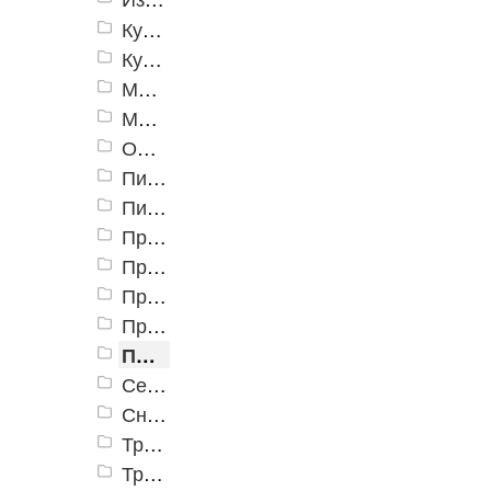
Культиваторы и мотоблоки
Кусторезы аккумуляторные
Мотоблоки
Мотобуры (бензобуры)
Опрыскиватели
Пилы цепные
Пилы цепные аккумуляторные
Принадлежности для культиваторов и мотоблоков
Принадлежности для мотобуров
Принадлежности для пил цепных
Принадлежности для триммеров
Принадлежности к бензоинструменту
Секаторы аккумуляторные
Снегоуборщики
Триммеры (электро)
Триммеры и косы аккумуляторные