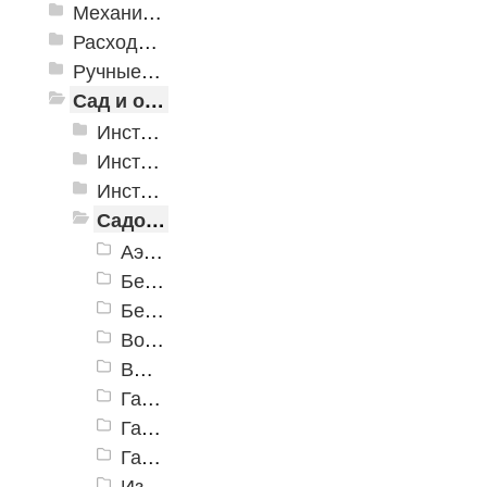
Механизированные инструменты
Расходные инструменты
Ручные инструменты
Сад и огород
Инструменты для полива
Инструменты для почвы
Инструменты для растений
Садовая техника
Аэраторы, скарификаторы, воздуходувки
Бензокосы и триммеры
Бензопилы
Воздуходувки аккумуляторные
Высоторезы аккумуляторные
Газонокосилки (электро)
Газонокосилки аккумуляторные
Газонокосилки бензиновые
Измельчители