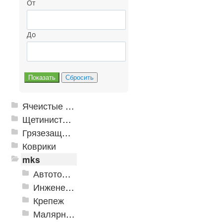
От
До
Ячеистые грязезащитные покрытия
Щетинистые покрытия
Грязезащитные, влаговпитывающие покрытия
Коврики
mks
Автотовары
Инженерная сантехника и инструменты
Крепеж
Малярно-штукатурные инструменты