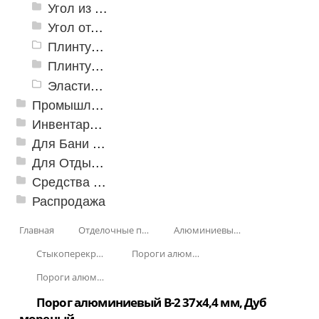
Угол из ПВХ
Угол отделочный арочный
Плинтус для столешниц
Плинтусы «KronPlast»
Эластичный напольно-стыковочный профиль Cezar
Промышленный текстиль
Инвентарь для клининга
Для Бани и Сауны
Для Отдыха и Пикника
Средства от насекомых и садовых вредителей
Распродажа
Главная
Отделочные профили
Алюминиевые пороги
Стыкоперекрывающие алюминиевые пороги
Пороги алюминиевые B-2 37х4,4 мм (скрытый крепеж)
Пороги алюминиевые B-2 37х4,4 мм Декорированные
Порог алюминиевый B-2 37х4,4 мм, Дуб
мореный