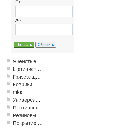
От
До
Ячеистые грязезащитные покрытия
Щетинистые покрытия
Грязезащитные, влаговпитывающие покрытия
Коврики
mks
Универсальные модульные покрытия
Противоскользящая защита для лестниц, профили, ленты
Резиновые и ПВХ дорожки
Покрытие из резиновой крошки