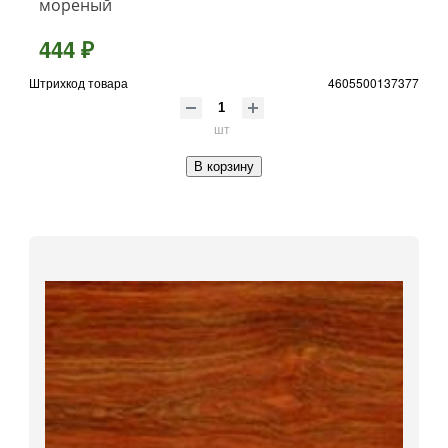
мореный
444 ₽
Штрихкод товара
4605500137377
шт
В корзину