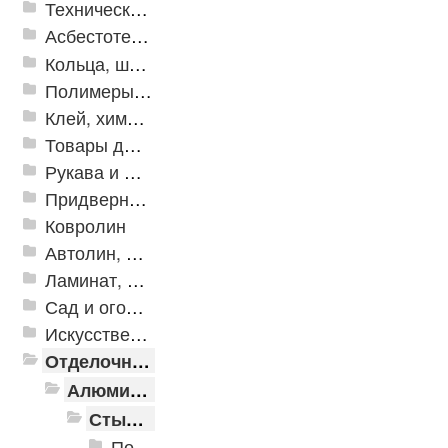
Техническая резина
Асбестотехнические и теплоизоляционные материалы
Кольца, шайбы, манжеты
Полимеры и пластики
Клей, химия, сопутствующие товары
Товары для дома
Рукава и шланги промышленные
Придверные решетки
Ковролин
Автолин, Транслин, Линолеум
Ламинат, Кварцвиниловая плитка SPC
Сад и огород
Искусственная трава
Отделочные профили
Алюминиевые пороги
Стыкоперекрывающие алюминиевые пороги
Пороги алюминиевые ПС-01 25x3 мм (открытый крепеж)