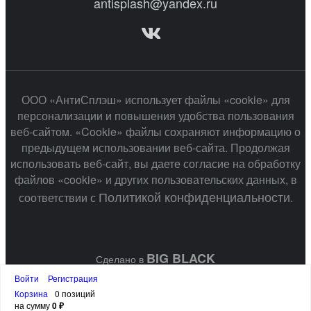
antisplash@yandex.ru
ООО «АнтиСплэш» использует файлы «cookie» для
персонализации и повышения удобства пользования
веб-сайтом. «Cookie» файлы сохраняют информацию о
предыдущем использовании веб-сайта. Продолжая
использовать веб-сайт, вы даете согласие на обработку
файлов «cookie» и других пользовательских данных, в
Политикой конфиденциальности
соответствии с
.
BIG BLACK
Сделано в
Войти
Регистрация
Корзина
0 позиций
на сумму
0 ₽