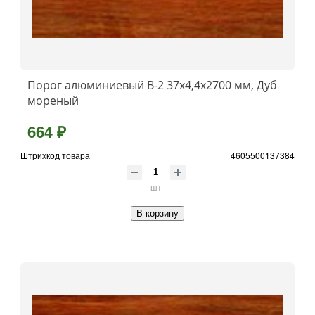
Порог алюминиевый B-2 37х4,4x2700 мм, Дуб
мореный
664 ₽
Штрихкод товара
4605500137384
шт
В корзину