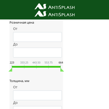
Фильтр товаров
Розничная цена
От
До
223
333.25
443.50
553.75
664
Толщина, мм
От
До