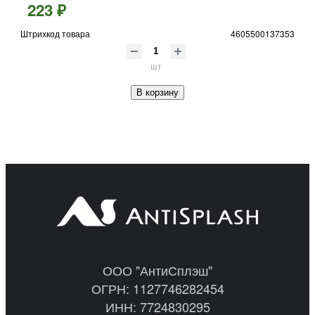
223 ₽
Штрихкод товара
4605500137353
шт
В корзину
ООО "АнтиСплэш"
ОГРН: 1127746282454
ИНН: 7724830295