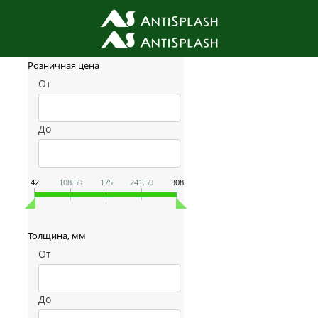
Фильтр товаров
Розничная цена
От
До
42
108.50
175
241.50
308
Толщина, мм
От
До