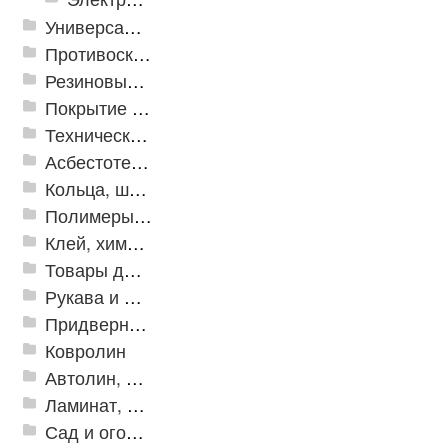
Универсальные модульные покрытия
Противоскользящая защита для лестниц, профили, ленты
Резиновые и ПВХ дорожки
Покрытие из резиновой крошки
Техническая резина
Асбестотехнические и теплоизоляционные материалы
Кольца, шайбы, манжеты
Полимеры и пластики
Клей, химия, сопутствующие товары
Товары для дома
Рукава и шланги промышленные
Придверные решетки
Ковролин
Автолин, Транслин, Линолеум
Ламинат, Кварцвиниловая плитка SPC
Сад и огород