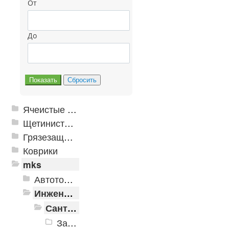
От
До
Ячеистые грязезащитные покрытия
Щетинистые покрытия
Грязезащитные, влаговпитывающие покрытия
Коврики
mks
Автотовары
Инженерная сантехника и инструменты
Сантехника
Запорная арматура