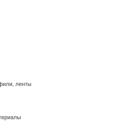
фили, ленты
атериалы