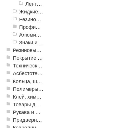
Ленты Зубр
Жидкие противоскользящие средства
Резиновый профиль с алюминиевой вставкой «NoSlip»
Профили закладные
Алюминиевый профиль для ленты
Знаки из полистирола для разметки пола
Резиновые и ПВХ дорожки
Покрытие из резиновой крошки
Техническая резина
Асбестотехнические и теплоизоляционные материалы
Кольца, шайбы, манжеты
Полимеры и пластики
Клей, химия, сопутствующие товары
Товары для дома
Рукава и шланги промышленные
Придверные решетки
Ковролин