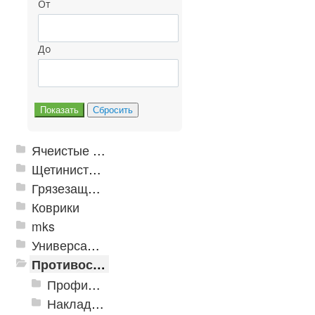
От
До
Ячеистые грязезащитные покрытия
Щетинистые покрытия
Грязезащитные, влаговпитывающие покрытия
Коврики
mks
Универсальные модульные покрытия
Противоскользящая защита для лестниц, профили, ленты
Профили алюминиевые с резиновой вставкой
Накладки противоскользящие резиновые