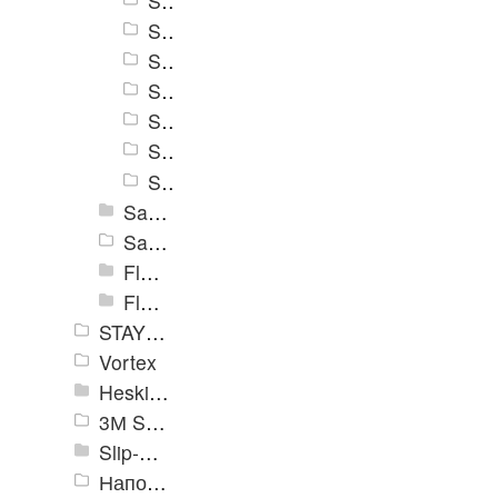
Safety Track 3360
Safety Track 3365
Safety Track 3370
Safety Track 3375
Safety Track 3380
Safety Track 3385
Safety Track 3390
Safety Track 3500
Safety Track 3700
Flex Track 4100
Flex Track 4200
STAYER Profi
Vortex
Heskins
3М Safety-Walk TM
Slip-Stop
Напольная разметка, знаки