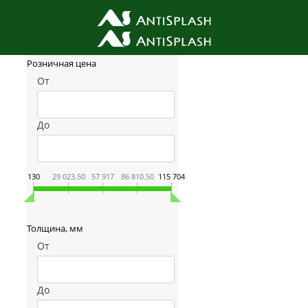
Фильтр товаров
Розничная цена
От
До
130
29 023.50
57 917
86 810.50
115 704
Толщина, мм
От
До