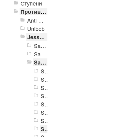
Ступени
Противоскользящие ленты
Anti Slip Systems
Unibob
Jessup Safety Track
Safety Track 3100
Safety Track 3200
Safety Track 3300
Safety Track 3305
Safety Track 3315
Safety Track 3320
Safety Track 3325
Safety Track 3330
Safety Track 3335
Safety Track 3345
Safety Track 3358