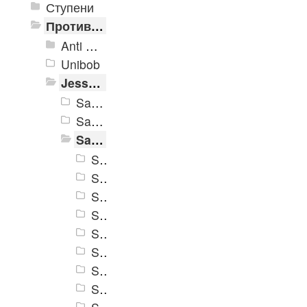
Ступени
Противоскользящие ленты
Anti Slip Systems
Unibob
Jessup Safety Track
Safety Track 3100
Safety Track 3200
Safety Track 3300
Safety Track 3305
Safety Track 3315
Safety Track 3320
Safety Track 3325
Safety Track 3330
Safety Track 3335
Safety Track 3345
Safety Track 3358