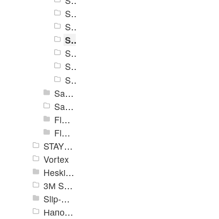
Safety Track 3360
Safety Track 3365
Safety Track 3370
Safety Track 3375
Safety Track 3380
Safety Track 3385
Safety Track 3390
Safety Track 3500
Safety Track 3700
Flex Track 4100
Flex Track 4200
STAYER Profi
Vortex
Heskins
3М Safety-Walk TM
Slip-Stop
Напольная разметка, знаки