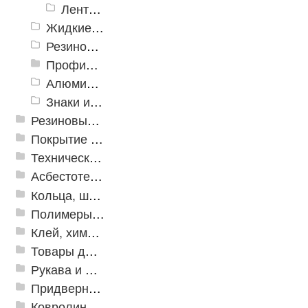
Ленты Зубр
Жидкие противоскользящие средства
Резиновый профиль с алюминиевой вставкой «NoSlip»
Профили закладные
Алюминиевый профиль для ленты
Знаки из полистирола для разметки пола
Резиновые и ПВХ дорожки
Покрытие из резиновой крошки
Техническая резина
Асбестотехнические и теплоизоляционные материалы
Кольца, шайбы, манжеты
Полимеры и пластики
Клей, химия, сопутствующие товары
Товары для дома
Рукава и шланги промышленные
Придверные решетки
Ковролин