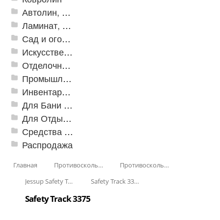
Автолин, Транслин, Линолеум
Ламинат, Кварцвиниловая плитка SPC
Сад и огород
Искусственная трава
Отделочные профили
Промышленный текстиль
Инвентарь для клининга
Для Бани и Сауны
Для Отдыха и Пикника
Средства от насекомых и садовых вредителей
Распродажа
Главная
Противоскользящая защита для лестниц, профили, ленты
Противоскользящие ленты
Jessup Safety Track
Safety Track 3300
Safety Track 3375