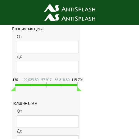
Фильтр товаров
Розничная цена
От
До
130
29 023.50
57 917
86 810.50
115 704
Толщина, мм
От
До