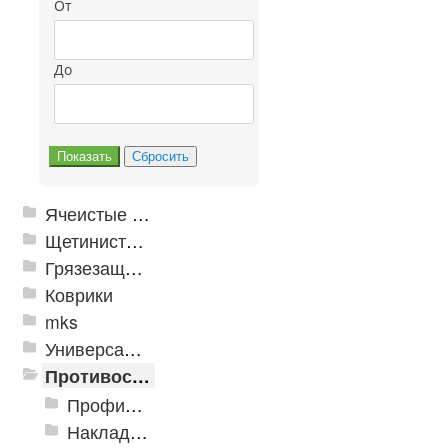
От
До
Ячеистые грязезащитные покрытия
Щетинистые покрытия
Грязезащитные, влаговпитывающие покрытия
Коврики
mks
Универсальные модульные покрытия
Противоскользящая защита для лестниц, профили, ленты
Профили алюминиевые с резиновой вставкой
Накладки противоскользящие резиновые