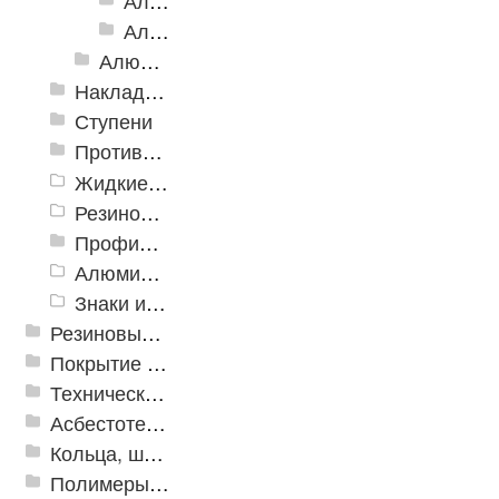
Алюминиевая Полоса с тремя резиновыми вставками АП-100
Алюминиевая Полоса с пятью резиновыми вставками АП-162
Алюминиевый угол-порог с резиновой вставкой
Накладки противоскользящие резиновые
Ступени
Противоскользящие ленты
Жидкие противоскользящие средства
Резиновый профиль с алюминиевой вставкой «NoSlip»
Профили закладные
Алюминиевый профиль для ленты
Знаки из полистирола для разметки пола
Резиновые и ПВХ дорожки
Покрытие из резиновой крошки
Техническая резина
Асбестотехнические и теплоизоляционные материалы
Кольца, шайбы, манжеты
Полимеры и пластики