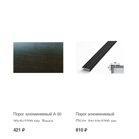
Порог алюминиевый А-30
Порог алюминиевый
30х5x2700 мм, Венге
ПУ-01 24x10x2700 мм,
окрашенный в черный
421 ₽
810 ₽