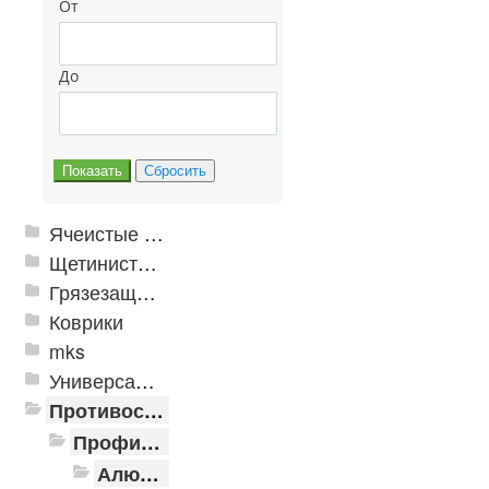
От
До
Ячеистые грязезащитные покрытия
Щетинистые покрытия
Грязезащитные, влаговпитывающие покрытия
Коврики
mks
Универсальные модульные покрытия
Противоскользящая защита для лестниц, профили, ленты
Профили алюминиевые с резиновой вставкой
Алюминиевая полоса с резиновыми вставками