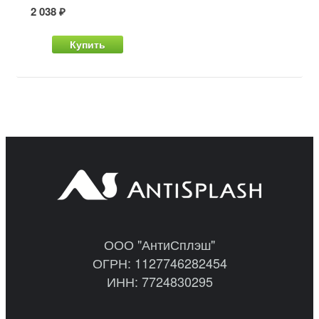
2 038 ₽
Купить
ООО "АнтиСплэш"
ОГРН: 1127746282454
ИНН: 7724830295