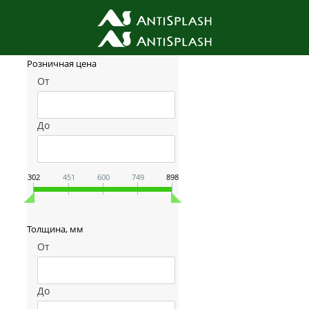
Фильтр товаров
Розничная цена
От
До
302
451
600
749
898
Толщина, мм
От
До