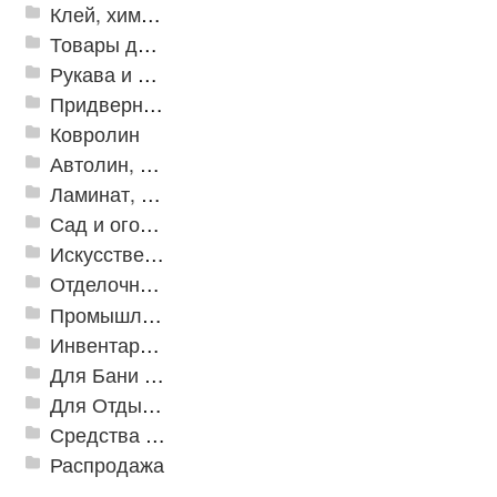
Клей, химия, сопутствующие товары
Товары для дома
Рукава и шланги промышленные
Придверные решетки
Ковролин
Автолин, Транслин, Линолеум
Ламинат, Кварцвиниловая плитка SPC
Сад и огород
Искусственная трава
Отделочные профили
Промышленный текстиль
Инвентарь для клининга
Для Бани и Сауны
Для Отдыха и Пикника
Средства от насекомых и садовых вредителей
Распродажа