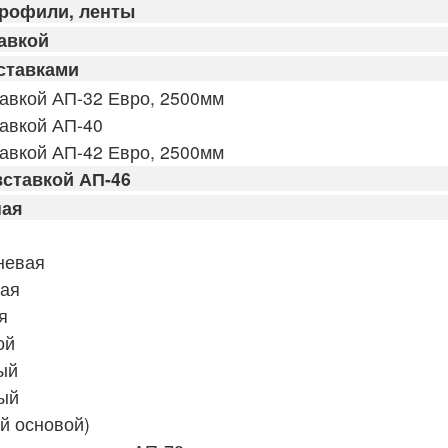
профили, ленты
авкой
ставками
авкой АП-32 Евро, 2500мм
авкой АП-40
авкой АП-42 Евро, 2500мм
ставкой АП-46
ная
невая
вая
я
ой
ый
ый
й основой)