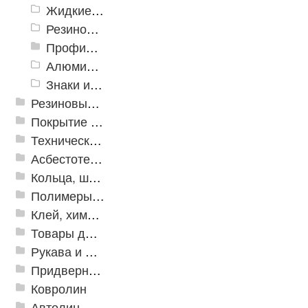
Жидкие противоскользящие средства
Резиновый профиль с алюминиевой вставкой «NoSlip»
Профили закладные
Алюминиевый профиль для ленты
Знаки из полистирола для разметки пола
Резиновые и ПВХ дорожки
Покрытие из резиновой крошки
Техническая резина
Асбестотехнические и теплоизоляционные материалы
Кольца, шайбы, манжеты
Полимеры и пластики
Клей, химия, сопутствующие товары
Товары для дома
Рукава и шланги промышленные
Придверные решетки
Ковролин
Автолин, Транслин, Линолеум