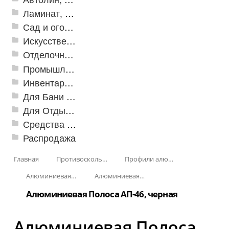
Ламинат, Кварцвиниловая плитка SPC
Сад и огород
Искусственная трава
Отделочные профили
Промышленный текстиль
Инвентарь для клининга
Для Бани и Сауны
Для Отдыха и Пикника
Средства от насекомых и садовых вредителей
Распродажа
Главная
Противоскользящая защита для лестниц, профили, ленты
Профили алюминиевые с резиновой вставкой
Алюминиевая полоса с резиновыми вставками
Алюминиевая Полоса с резиновой вставкой АП-46
Алюминиевая Полоса АП-46, черная
Алюминиевая Полоса