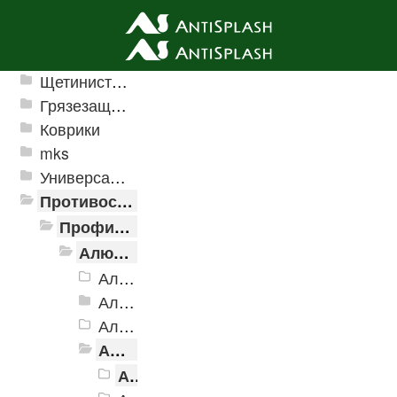
Ячеистые грязезащитные покрытия
Щетинистые покрытия
Грязезащитные, влаговпитывающие покрытия
Коврики
mks
Универсальные модульные покрытия
Противоскользящая защита для лестниц, профили, ленты
Профили алюминиевые с резиновой вставкой
Алюминиевая полоса с резиновыми вставками
Алюминиевая Полоса с резиновой вставкой АП-32 Евро, 2500мм
Алюминиевая Полоса с резиновой вставкой АП-40
Алюминиевая Полоса с резиновой вставкой АП-42 Евро, 2500мм
Алюминиевая Полоса с резиновой вставкой АП-46
Алюминиевая Полоса АП-46, черная