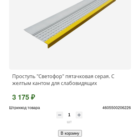
Проступь "Светофор" пятачковая серая. С
желтым кантом для слабовидящих
3 175 ₽
Штрихкод товара
4605500206226
шт
В корзину