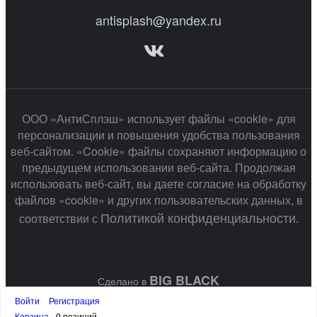
antisplash@yandex.ru
ООО «АнтиСплэш» использует файлы «cookie» для
персонализации и повышения удобства пользования
веб-сайтом. «Cookie» файлы сохраняют информацию о
предыдущем использовании веб-сайта. Продолжая
использовать веб-сайт, вы даете согласие на обработку
файлов «cookie» и других пользовательских данных, в
Политикой конфиденциальности
соответствии с
.
BIG BLACK
Сделано в
Войти
Регистрация
Корзина
0 позиций