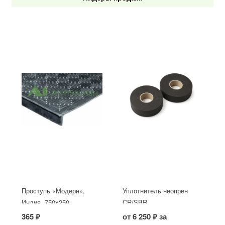
Проступь «Модерн»,
Уплотнитель неопрен
Индия, 750x250
CR/SBR
365 ₽
от 6 250 ₽ за