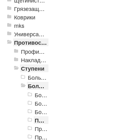
Щетинистые покрытия
Грязезащитные, влаговпитывающие покрытия
Коврики
mks
Универсальные модульные покрытия
Противоскользящая защита для лестниц, профили, ленты
Профили алюминиевые с резиновой вставкой
Накладки противоскользящие резиновые
Ступени
Большая проступь (Классика)
Большая облегченная проступь
Большая облегченная проступь 1000x305x71
Большая облегченная проступь 1420x300x25
Большая облегченная проступь 750x305x71
Проступь "Светофор"
Проступь большая (облегченная) 1200х300х30 полоска
Проступь большая облегченная 1200х317х31 монетка