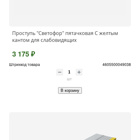
Проступь "Светофор" пятачковая С желтым
кантом для слабовидящих
3 175 ₽
Штрихкод товара
4605500049038
шт
В корзину