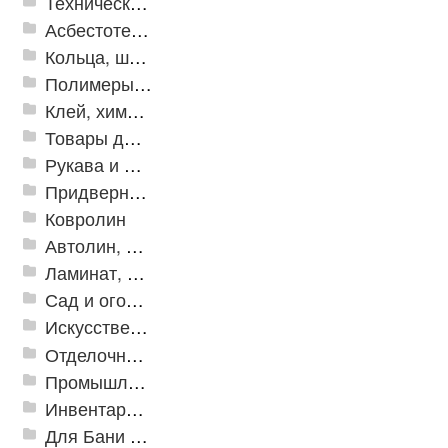
Техническая резина
Асбестотехнические и теплоизоляционные материалы
Кольца, шайбы, манжеты
Полимеры и пластики
Клей, химия, сопутствующие товары
Товары для дома
Рукава и шланги промышленные
Придверные решетки
Ковролин
Автолин, Транслин, Линолеум
Ламинат, Кварцвиниловая плитка SPC
Сад и огород
Искусственная трава
Отделочные профили
Промышленный текстиль
Инвентарь для клининга
Для Бани и Сауны