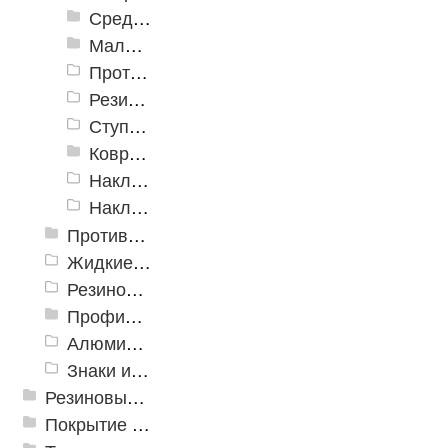
Средняя проступь
Малая облегченная проступь
Противоскользящая накладка на ступень "Ледокол"
Резиновая накладная проступь «Домино»
Ступеньки ажурные
Ковровые коврики на ступеньки
Накладка на ступень «Барьер 16» 300x900x16 мм. ±5%
Накладка на ступень «Пласт-Анти 15» 300x900x16 мм. ±5%
Противоскользящие ленты
Жидкие противоскользящие средства
Резиновый профиль с алюминиевой вставкой «NoSlip»
Профили закладные
Алюминиевый профиль для ленты
Знаки из полистирола для разметки пола
Резиновые и ПВХ дорожки
Покрытие из резиновой крошки