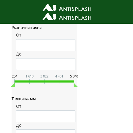
Фильтр товаров
Розничная цена
От
До
204
1 613
3 022
4 431
5 840
Толщина, мм
От
До