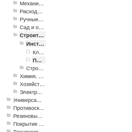
Механизированные инструменты
Расходные инструменты
Ручные инструменты
Сад и огород
Строительная Химия и принадлежности
Инструменты для строительной химии
Клеевые пистолеты
Пистолеты для пены
Строительная химия
Химия, крепеж, СИЗ
Хозяйственные принадлежности
Электрика и свет
Универсальные модульные покрытия
Противоскользящая защита для лестниц, профили, ленты
Резиновые и ПВХ дорожки
Покрытие из резиновой крошки
Техническая резина