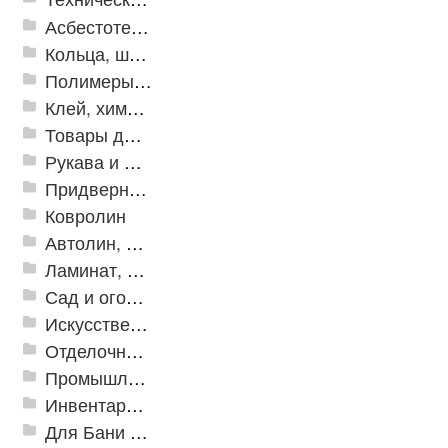
Асбестотехнические и теплоизоляционные материалы
Кольца, шайбы, манжеты
Полимеры и пластики
Клей, химия, сопутствующие товары
Товары для дома
Рукава и шланги промышленные
Придверные решетки
Ковролин
Автолин, Транслин, Линолеум
Ламинат, Кварцвиниловая плитка SPC
Сад и огород
Искусственная трава
Отделочные профили
Промышленный текстиль
Инвентарь для клининга
Для Бани и Сауны