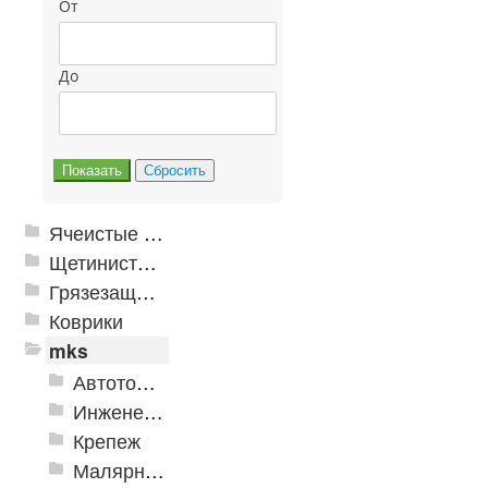
От
До
Ячеистые грязезащитные покрытия
Щетинистые покрытия
Грязезащитные, влаговпитывающие покрытия
Коврики
mks
Автотовары
Инженерная сантехника и инструменты
Крепеж
Малярно-штукатурные инструменты