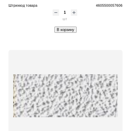
Штрихкод товара
4605500057606
шт
В корзину