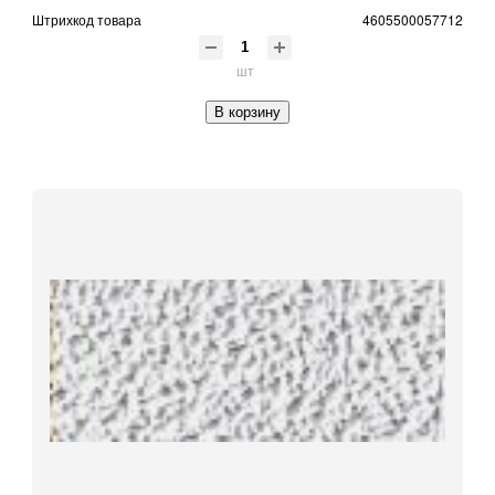
Штрихкод товара
4605500057712
шт
В корзину