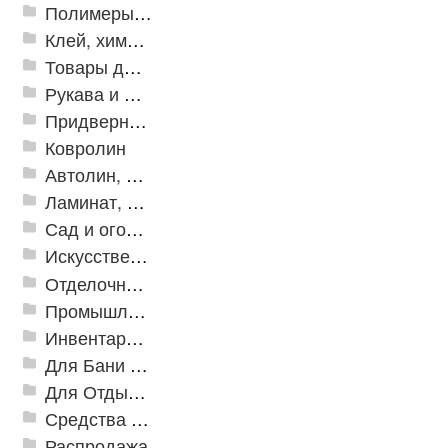
Полимеры и пластики
Клей, химия, сопутствующие товары
Товары для дома
Рукава и шланги промышленные
Придверные решетки
Ковролин
Автолин, Транслин, Линолеум
Ламинат, Кварцвиниловая плитка SPC
Сад и огород
Искусственная трава
Отделочные профили
Промышленный текстиль
Инвентарь для клининга
Для Бани и Сауны
Для Отдыха и Пикника
Средства от насекомых и садовых вредителей
Распродажа