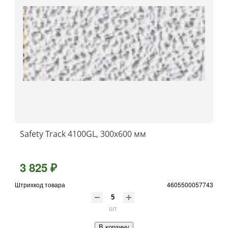
Safety Track 4100GL, 300x600 мм
3 825 ₽
Штрихкод товара
4605500057743
шт
В корзину