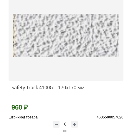
Safety Track 4100GL, 170x170 мм
960 ₽
Штрихкод товара
4605500057620
шт