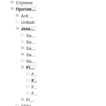
Ступени
Противоскользящие ленты
Anti Slip Systems
Unibob
Jessup Safety Track
Safety Track 3100
Safety Track 3200
Safety Track 3300
Safety Track 3500
Safety Track 3700
Flex Track 4100
Flex Track 4100B
Flex Track 4100GL
Flex Track 4100S
Flex Track 4100W
Flex Track 4200