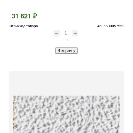
31 621 ₽
Штрихкод товара
4605500057552
шт
В корзину