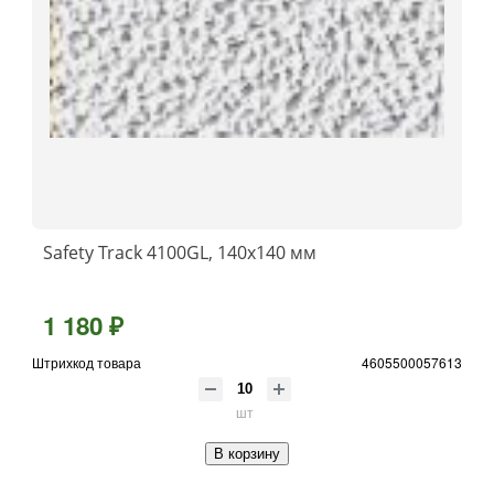
Safety Track 4100GL, 140x140 мм
1 180 ₽
Штрихкод товара
4605500057613
шт
В корзину