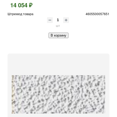
14 054 ₽
Штрихкод товара
4605500057651
шт
В корзину