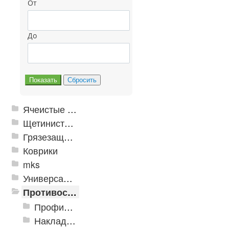
От
До
Ячеистые грязезащитные покрытия
Щетинистые покрытия
Грязезащитные, влаговпитывающие покрытия
Коврики
mks
Универсальные модульные покрытия
Противоскользящая защита для лестниц, профили, ленты
Профили алюминиевые с резиновой вставкой
Накладки противоскользящие резиновые