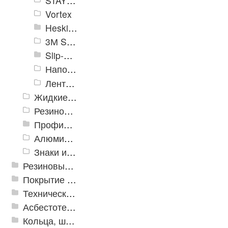
STAYER Profi
Vortex
Heskins
3М Safety-Walk TM
Slip-Stop
Напольная разметка, знаки
Ленты Зубр
Жидкие противоскользящие средства
Резиновый профиль с алюминиевой вставкой «NoSlip»
Профили закладные
Алюминиевый профиль для ленты
Знаки из полистирола для разметки пола
Резиновые и ПВХ дорожки
Покрытие из резиновой крошки
Техническая резина
Асбестотехнические и теплоизоляционные материалы
Кольца, шайбы, манжеты