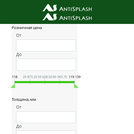
Фильтр товаров
Розничная цена
От
До
118
29 873.25
59 628.50
89 383.75
119 139
Толщина, мм
От
До