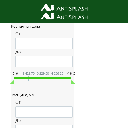
Фильтр товаров
Розничная цена
От
До
1 616
2 422.75
3 229.50
4 036.25
4 843
Толщина, мм
От
До