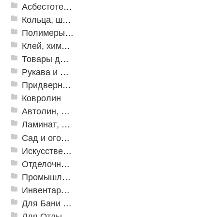
Асбестотехнические и теплоизоляционные материалы
Кольца, шайбы, манжеты
Полимеры и пластики
Клей, химия, сопутствующие товары
Товары для дома
Рукава и шланги промышленные
Придверные решетки
Ковролин
Автолин, Транслин, Линолеум
Ламинат, Кварцвиниловая плитка SPC
Сад и огород
Искусственная трава
Отделочные профили
Промышленный текстиль
Инвентарь для клининга
Для Бани и Сауны
Для Отдыха и Пикника