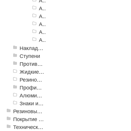
Алюминиевый угол-порог АУ-160, желтый
Алюминиевый угол-порог АУ-160, белый
Алюминиевый угол-порог АУ-160, голубой
Алюминиевый угол-порог АУ-160, синий
Алюминиевый угол-порог АУ-160, красный
Алюминиевый угол-порог АУ-160, зеленый
Накладки противоскользящие резиновые
Ступени
Противоскользящие ленты
Жидкие противоскользящие средства
Резиновый профиль с алюминиевой вставкой «NoSlip»
Профили закладные
Алюминиевый профиль для ленты
Знаки из полистирола для разметки пола
Резиновые и ПВХ дорожки
Покрытие из резиновой крошки
Техническая резина