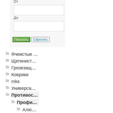
От
До
Ячеистые грязезащитные покрытия
Щетинистые покрытия
Грязезащитные, влаговпитывающие покрытия
Коврики
mks
Универсальные модульные покрытия
Противоскользящая защита для лестниц, профили, ленты
Профили алюминиевые с резиновой вставкой
Алюминиевая полоса с резиновыми вставками