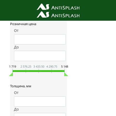
Фильтр товаров
Розничная цена
От
До
1 719
2 576.25
3 433.50
4 290.75
5 148
Толщина, мм
От
До