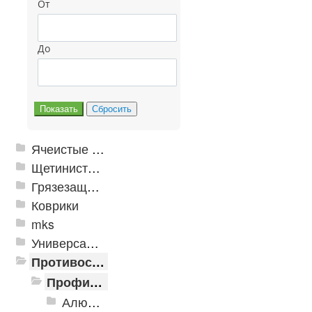
От
До
Ячеистые грязезащитные покрытия
Щетинистые покрытия
Грязезащитные, влаговпитывающие покрытия
Коврики
mks
Универсальные модульные покрытия
Противоскользящая защита для лестниц, профили, ленты
Профили алюминиевые с резиновой вставкой
Алюминиевая полоса с резиновыми вставками