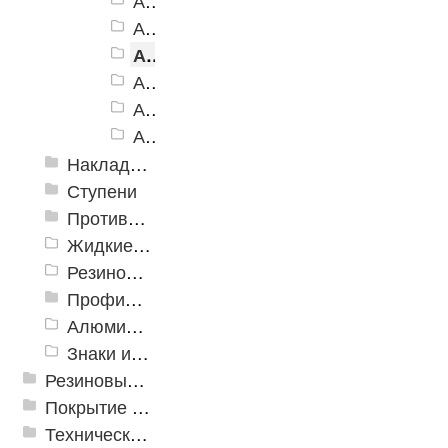
Алюминиевый угол-порог АУ-160, желтый
Алюминиевый угол-порог АУ-160, белый
Алюминиевый угол-порог АУ-160, голубой
Алюминиевый угол-порог АУ-160, синий
Алюминиевый угол-порог АУ-160, красный
Алюминиевый угол-порог АУ-160, зеленый
Накладки противоскользящие резиновые
Ступени
Противоскользящие ленты
Жидкие противоскользящие средства
Резиновый профиль с алюминиевой вставкой «NoSlip»
Профили закладные
Алюминиевый профиль для ленты
Знаки из полистирола для разметки пола
Резиновые и ПВХ дорожки
Покрытие из резиновой крошки
Техническая резина