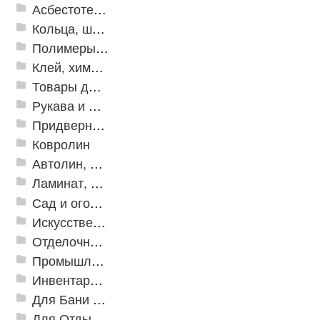
Асбестотехнические и теплоизоляционные материалы
Кольца, шайбы, манжеты
Полимеры и пластики
Клей, химия, сопутствующие товары
Товары для дома
Рукава и шланги промышленные
Придверные решетки
Ковролин
Автолин, Транслин, Линолеум
Ламинат, Кварцвиниловая плитка SPC
Сад и огород
Искусственная трава
Отделочные профили
Промышленный текстиль
Инвентарь для клининга
Для Бани и Сауны
Для Отдыха и Пикника