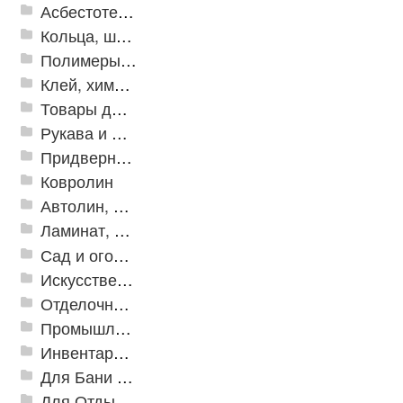
Асбестотехнические и теплоизоляционные материалы
Кольца, шайбы, манжеты
Полимеры и пластики
Клей, химия, сопутствующие товары
Товары для дома
Рукава и шланги промышленные
Придверные решетки
Ковролин
Автолин, Транслин, Линолеум
Ламинат, Кварцвиниловая плитка SPC
Сад и огород
Искусственная трава
Отделочные профили
Промышленный текстиль
Инвентарь для клининга
Для Бани и Сауны
Для Отдыха и Пикника