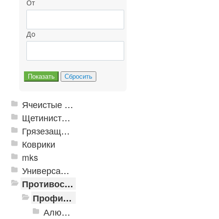
От
До
Ячеистые грязезащитные покрытия
Щетинистые покрытия
Грязезащитные, влаговпитывающие покрытия
Коврики
mks
Универсальные модульные покрытия
Противоскользящая защита для лестниц, профили, ленты
Профили алюминиевые с резиновой вставкой
Алюминиевая полоса с резиновыми вставками