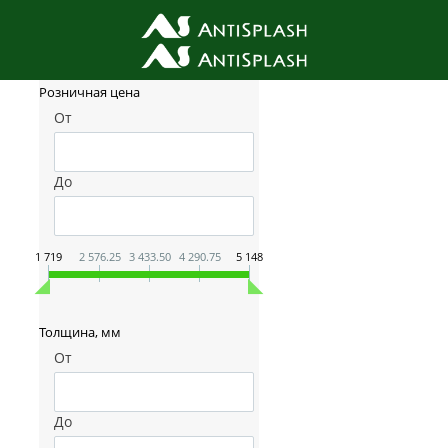
Фильтр товаров
Розничная цена
От
До
1 719
2 576.25
3 433.50
4 290.75
5 148
Толщина, мм
От
До