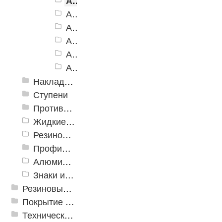
Алюминиевый угол-порог АУ-160, желтый
Алюминиевый угол-порог АУ-160, белый
Алюминиевый угол-порог АУ-160, голубой
Алюминиевый угол-порог АУ-160, синий
Алюминиевый угол-порог АУ-160, красный
Алюминиевый угол-порог АУ-160, зеленый
Накладки противоскользящие резиновые
Ступени
Противоскользящие ленты
Жидкие противоскользящие средства
Резиновый профиль с алюминиевой вставкой «NoSlip»
Профили закладные
Алюминиевый профиль для ленты
Знаки из полистирола для разметки пола
Резиновые и ПВХ дорожки
Покрытие из резиновой крошки
Техническая резина