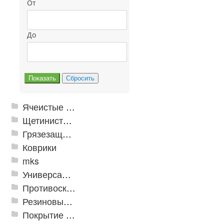
От
До
Ячеистые грязезащитные покрытия
Щетинистые покрытия
Грязезащитные, влаговпитывающие покрытия
Коврики
mks
Универсальные модульные покрытия
Противоскользящая защита для лестниц, профили, ленты
Резиновые и ПВХ дорожки
Покрытие из резиновой крошки