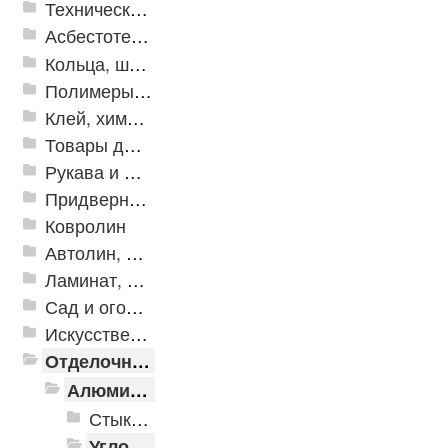
Техническая резина
Асбестотехнические и теплоизоляционные материалы
Кольца, шайбы, манжеты
Полимеры и пластики
Клей, химия, сопутствующие товары
Товары для дома
Рукава и шланги промышленные
Придверные решетки
Ковролин
Автолин, Транслин, Линолеум
Ламинат, Кварцвиниловая плитка SPC
Сад и огород
Искусственная трава
Отделочные профили
Алюминиевые пороги
Стыкоперекрывающие алюминиевые пороги
Угловые алюминиевые пороги