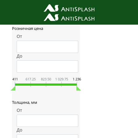
Фильтр товаров
Розничная цена
От
До
411
617.25
823.50
1 029.75
1 236
Толщина, мм
От
До