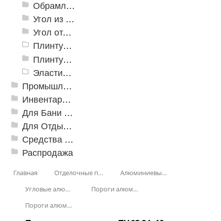
Обрамление
Угол из ПВХ
Угол отделочный арочный
Плинтус для столешниц
Плинтусы «KronPlast»
Эластичный напольно-стыковочный профиль Cezar
Промышленный текстиль
Инвентарь для клининга
Для Бани и Сауны
Для Отдыха и Пикника
Средства от насекомых и садовых вредителей
Распродажа
Главная
Отделочные профили
Алюминиевые пороги
Угловые алюминиевые пороги
Пороги алюминиевые ПУ-03 24x18 мм
Пороги алюминиевые ПУ-03 24x18 мм, анод люкс