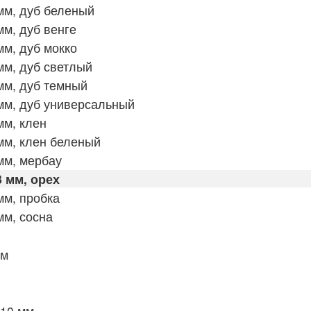
мм, дуб беленый
м, дуб венге
м, дуб мокко
м, дуб светлый
мм, дуб темный
мм, дуб универсальный
мм, клен
мм, клен беленый
мм, мербау
 мм, орех
мм, пробка
м, сосна
мм
х10 мм