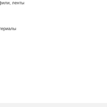
фили, ленты
атериалы