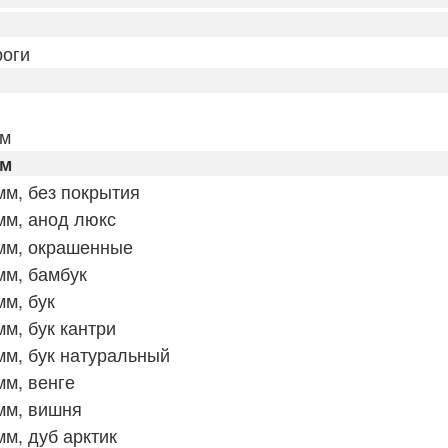
оги
мм
мм
м, без покрытия
мм, анод люкс
мм, окрашенные
мм, бамбук
м, бук
м, бук кантри
м, бук натуральный
м, венге
мм, вишня
м, дуб арктик