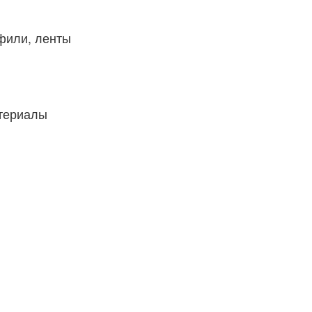
фили, ленты
атериалы