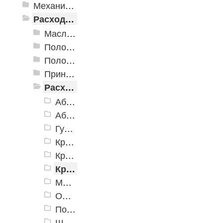
Механизированные инструменты
Расходные инструменты
Масла и смазки
Полотна для лобзиков и сабельных пил
Полотна для реноватора
Принадлежности для сварочных работ
Расходные абразивные инструменты
Абразивная шлифовальная сетка
Абразивные шарошки
Губки шлифовальные
Круги заточные
Круги отрезные по металлу
Круги шлифовальные лепестковые (тип КЛТ и КЛО)
Мини насадки для граверов
Опорные тарелки
Полировальные насадки
Шлифовальная шкурка