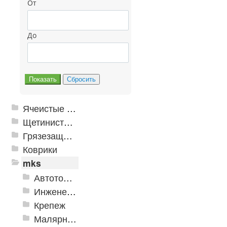
От
До
Ячеистые грязезащитные покрытия
Щетинистые покрытия
Грязезащитные, влаговпитывающие покрытия
Коврики
mks
Автотовары
Инженерная сантехника и инструменты
Крепеж
Малярно-штукатурные инструменты