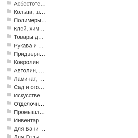
Асбестотехнические и теплоизоляционные материалы
Кольца, шайбы, манжеты
Полимеры и пластики
Клей, химия, сопутствующие товары
Товары для дома
Рукава и шланги промышленные
Придверные решетки
Ковролин
Автолин, Транслин, Линолеум
Ламинат, Кварцвиниловая плитка SPC
Сад и огород
Искусственная трава
Отделочные профили
Промышленный текстиль
Инвентарь для клининга
Для Бани и Сауны
Для Отдыха и Пикника