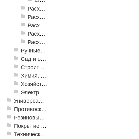
Расходные инструменты для шуруповертов и гайковертов
Расходные инструменты по бетону
Расходные инструменты по дереву
Расходные инструменты по кафелю и стеклу
Расходные инструменты по металлу
Ручные инструменты
Сад и огород
Строительная Химия и принадлежности
Химия, крепеж, СИЗ
Хозяйственные принадлежности
Электрика и свет
Универсальные модульные покрытия
Противоскользящая защита для лестниц, профили, ленты
Резиновые и ПВХ дорожки
Покрытие из резиновой крошки
Техническая резина