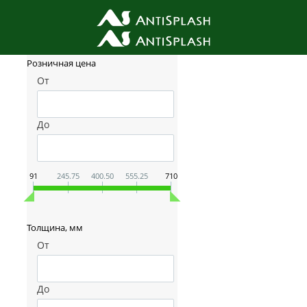
Фильтр товаров
Розничная цена
От
До
91
245.75
400.50
555.25
710
Толщина, мм
От
До