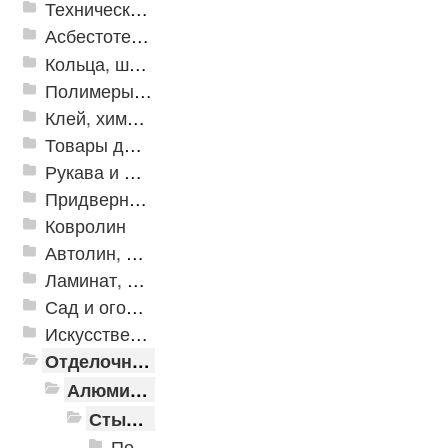
Техническая резина
Асбестотехнические и теплоизоляционные материалы
Кольца, шайбы, манжеты
Полимеры и пластики
Клей, химия, сопутствующие товары
Товары для дома
Рукава и шланги промышленные
Придверные решетки
Ковролин
Автолин, Транслин, Линолеум
Ламинат, Кварцвиниловая плитка SPC
Сад и огород
Искусственная трава
Отделочные профили
Алюминиевые пороги
Стыкоперекрывающие алюминиевые пороги
Пороги алюминиевые ПС-01 25x3 мм (открытый крепеж)