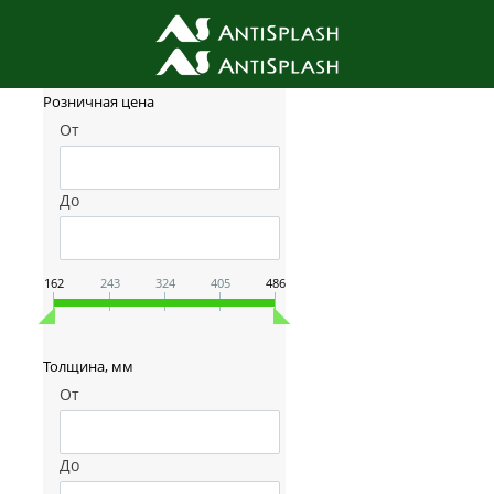
Фильтр товаров
Розничная цена
От
До
162
243
324
405
486
Толщина, мм
От
До