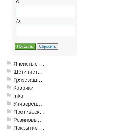
От
До
Ячеистые грязезащитные покрытия
Щетинистые покрытия
Грязезащитные, влаговпитывающие покрытия
Коврики
mks
Универсальные модульные покрытия
Противоскользящая защита для лестниц, профили, ленты
Резиновые и ПВХ дорожки
Покрытие из резиновой крошки