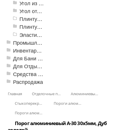
Угол из ПВХ
Угол отделочный арочный
Плинтус для столешниц
Плинтусы «KronPlast»
Эластичный напольно-стыковочный профиль Cezar
Промышленный текстиль
Инвентарь для клининга
Для Бани и Сауны
Для Отдыха и Пикника
Средства от насекомых и садовых вредителей
Распродажа
Главная
Отделочные профили
Алюминиевые пороги
Стыкоперекрывающие алюминиевые пороги
Пороги алюминиевые А-30 30х5 мм (открытый крепеж)
Пороги алюминиевые А-30 30х5 мм Декорированные КД
Порог алюминиевый А-30 30х5мм, Дуб
золотой