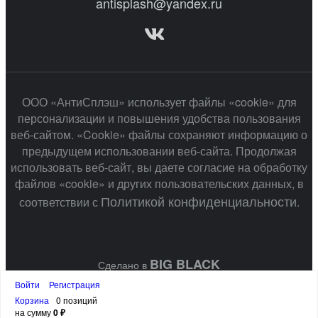
antisplash@yandex.ru
ООО «АнтиСплэш» использует файлы «cookie» для
персонализации и повышения удобства пользования
веб-сайтом. «Cookie» файлы сохраняют информацию о
предыдущем использовании веб-сайта. Продолжая
использовать веб-сайт, вы даете согласие на обработку
файлов «cookie» и других пользовательских данных, в
Политикой конфиденциальности
соответствии с
.
BIG BLACK
Сделано в
Войти
Регистрация
Корзина
0 позиций
на сумму
0 ₽