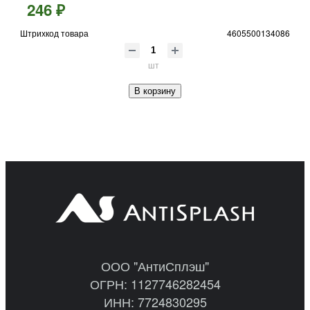
246 ₽
Штрихкод товара
4605500134086
шт
В корзину
ООО "АнтиСплэш"
ОГРН: 1127746282454
ИНН: 7724830295