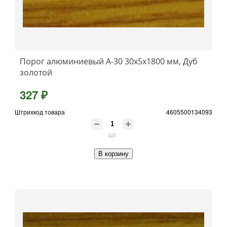
Порог алюминиевый А-30 30х5x1800 мм, Дуб
золотой
327 ₽
Штрихкод товара
4605500134093
шт
В корзину