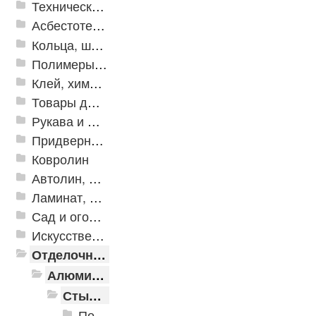
Техническая резина
Асбестотехнические и теплоизоляционные материалы
Кольца, шайбы, манжеты
Полимеры и пластики
Клей, химия, сопутствующие товары
Товары для дома
Рукава и шланги промышленные
Придверные решетки
Ковролин
Автолин, Транслин, Линолеум
Ламинат, Кварцвиниловая плитка SPC
Сад и огород
Искусственная трава
Отделочные профили
Алюминиевые пороги
Стыкоперекрывающие алюминиевые пороги
Пороги алюминиевые ПС-01 25x3 мм (открытый крепеж)