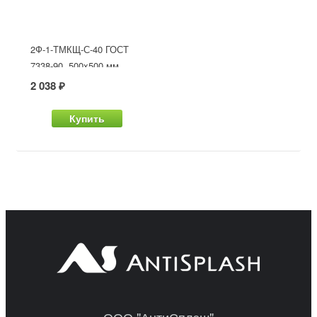
2Ф-1-ТМКЩ-С-40 ГОСТ
7338-90, 500x500 мм
2 038 ₽
Купить
ООО "АнтиСплэш"