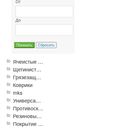
От
До
Ячеистые грязезащитные покрытия
Щетинистые покрытия
Грязезащитные, влаговпитывающие покрытия
Коврики
mks
Универсальные модульные покрытия
Противоскользящая защита для лестниц, профили, ленты
Резиновые и ПВХ дорожки
Покрытие из резиновой крошки