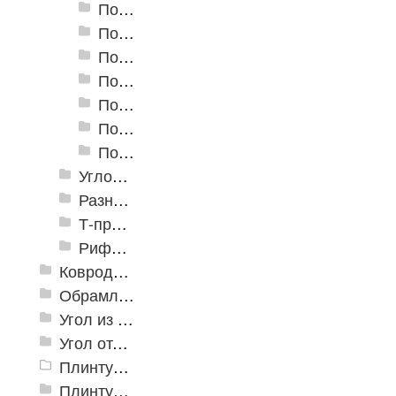
Пороги алюминиевые А-30 30х5 мм (открытый крепеж)
Пороги алюминиевые А-39 39х5,4 мм (открытый крепеж)
Пороги алюминиевые А-45 45х4,4 мм (открытый крепеж)
Пороги алюминиевые B-1 30х4,2 мм (скрытый крепеж)
Пороги алюминиевые B-2 37х4,4 мм (скрытый крепеж)
Пороги алюминиевые B-4 41х6-13 мм (скрытый крепеж)
Пороги алюминиевые B-5 80х4,6 мм (скрытый крепеж)
Угловые алюминиевые пороги
Разноуровневые алюминиевые профили
Т-профиль
Рифленые алюминиевые листы и углы квинтет
Ковродержатели
Обрамление
Угол из ПВХ
Угол отделочный арочный
Плинтус для столешниц
Плинтусы «KronPlast»