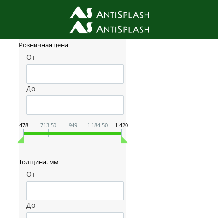
Фильтр товаров
Розничная цена
От
До
478
713.50
949
1 184.50
1 420
Толщина, мм
От
До