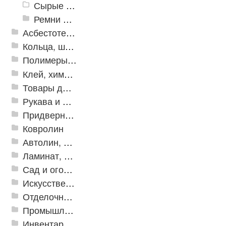
Сырые смеси
Ремни приводные
Асбестотехнические и теплоизоляционные материалы
Кольца, шайбы, манжеты
Полимеры и пластики
Клей, химия, сопутствующие товары
Товары для дома
Рукава и шланги промышленные
Придверные решетки
Ковролин
Автолин, Транслин, Линолеум
Ламинат, Кварцвиниловая плитка SPC
Сад и огород
Искусственная трава
Отделочные профили
Промышленный текстиль
Инвентарь для клининга