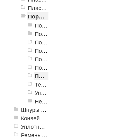
Пластины технические пористые прессовые
Пористая резина (Россия)
Пористая резина EPDM 100
Пористая резина EPDM 150
Пористая резина CR/SBR 160 Неопрен,1300x3300 мм
Пористая резина CR 160 Неопрен, 1000x2000 мм
Пористая резина EVA 40, 1000x1800 мм, черная
Пористая резина EVA 40, 1100x1950 мм, белая
Пористая резина EPDM полуоткрытые поры
Термоэластопласт TPE-S
Уплотнительные ленты
Неопрен для пошива
Шнуры резиновые
Конвейерная лента
Уплотнитель
Ремень плоский