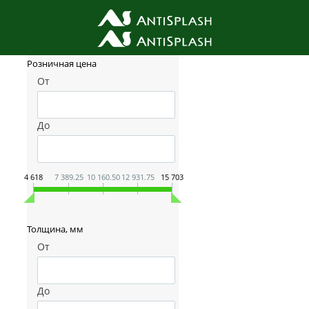
Фильтр товаров
Розничная цена
От
До
4 618
7 389.25
10 160.50
12 931.75
15 703
Толщина, мм
От
До