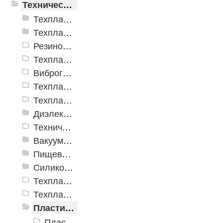
Техническая резина
Техпластины ТМКЩ резиновые рулонные ГОСТ 7338-90
Техпластины МБС резиновые рулонные ГОСТ 7338-90
Резиновые пластины SBR (ТМКЩ)
Техпластина Неопрен CR
Виброгасящие (вибродемпфирующие) эластомерные пластины
Техпластина EPDM
Техпластина для дорожной техники
Диэлектрические материалы
Техническая резина ТМКЩ с тканевой прокладкой
Вакуумная пластина ТУ 38.105.116-81
Пищевая резиновая пластина
Силиконовая пластина
Техпластина электроизоляционная
Техпластина УМ (трансформаторная)
Пластины пористые и губчатые
Пластины технические губчатые