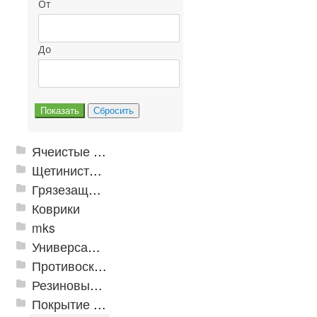
От
До
Ячеистые грязезащитные покрытия
Щетинистые покрытия
Грязезащитные, влаговпитывающие покрытия
Коврики
mks
Универсальные модульные покрытия
Противоскользящая защита для лестниц, профили, ленты
Резиновые и ПВХ дорожки
Покрытие из резиновой крошки