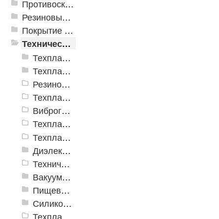
Противоскользящая защита для лестниц, профили, ленты
Резиновые и ПВХ дорожки
Покрытие из резиновой крошки
Техническая резина
Техпластины ТМКЩ резиновые рулонные ГОСТ 7338-90
Техпластины МБС резиновые рулонные ГОСТ 7338-90
Резиновые пластины SBR (ТМКЩ)
Техпластина Неопрен CR
Виброгасящие (вибродемпфирующие) эластомерные пластины
Техпластина EPDM
Техпластина для дорожной техники
Диэлектрические материалы
Техническая резина ТМКЩ с тканевой прокладкой
Вакуумная пластина ТУ 38.105.116-81
Пищевая резиновая пластина
Силиконовая пластина
Техпластина электроизоляционная