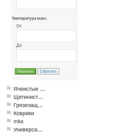
Температура макс.
От
До
Ячеистые грязезащитные покрытия
Щетинистые покрытия
Грязезащитные, влаговпитывающие покрытия
Коврики
mks
Универсальные модульные покрытия