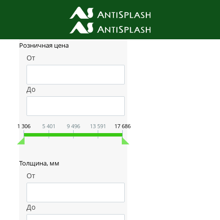
Фильтр товаров
Розничная цена
От
До
1 306
5 401
9 496
13 591
17 686
Толщина, мм
От
До