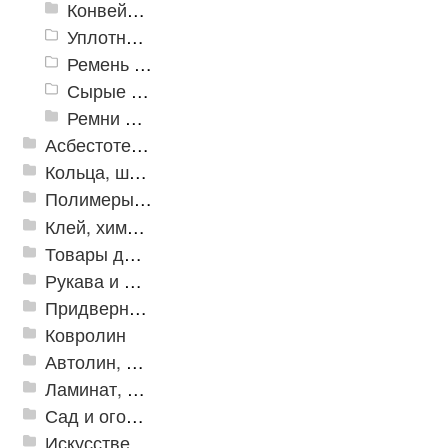
Конвейерная лента
Уплотнитель
Ремень плоский
Сырые смеси
Ремни приводные
Асбестотехнические и теплоизоляционные материалы
Кольца, шайбы, манжеты
Полимеры и пластики
Клей, химия, сопутствующие товары
Товары для дома
Рукава и шланги промышленные
Придверные решетки
Ковролин
Автолин, Транслин, Линолеум
Ламинат, Кварцвиниловая плитка SPC
Сад и огород
Искусственная трава