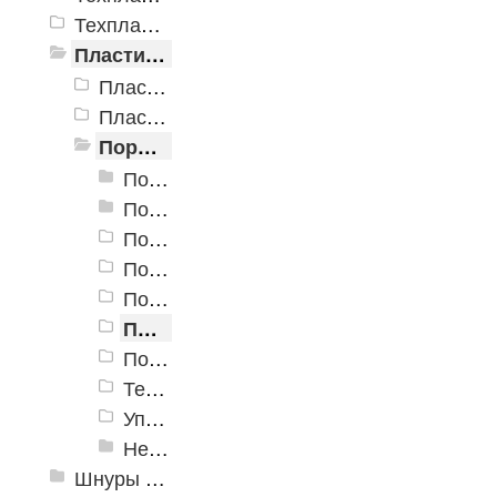
Техпластина УМ (трансформаторная)
Пластины пористые и губчатые
Пластины технические губчатые
Пластины технические пористые прессовые
Пористая резина (Россия)
Пористая резина EPDM 100
Пористая резина EPDM 150
Пористая резина CR/SBR 160 Неопрен,1300x3300 мм
Пористая резина CR 160 Неопрен, 1000x2000 мм
Пористая резина EVA 40, 1000x1800 мм, черная
Пористая резина EVA 40, 1100x1950 мм, белая
Пористая резина EPDM полуоткрытые поры
Термоэластопласт TPE-S
Уплотнительные ленты
Неопрен для пошива
Шнуры резиновые