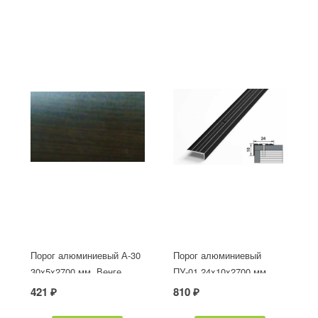
Порог алюминиевый А-30
Порог алюминиевый
30х5x2700 мм, Венге
ПУ-01 24x10x2700 мм,
окрашенный в черный
421 ₽
810 ₽