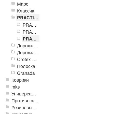
Марс
Классик
PRACTICAL
PRACTICAL 450х750
PRACTICAL 600х900
PRACTICAL 800х1200
Дорожка влаговпитывающая Лидер XL
Дорожки «Фаворит»
Orotex GIN
Полоска
Granada
Коврики
mks
Универсальные модульные покрытия
Противоскользящая защита для лестниц, профили, ленты
Резиновые и ПВХ дорожки