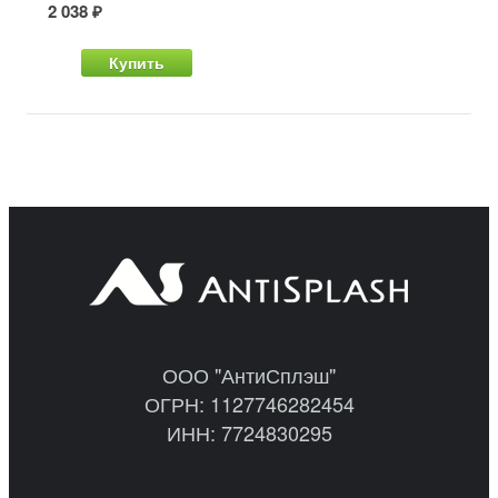
2 038 ₽
Купить
ООО "АнтиСплэш"
ОГРН: 1127746282454
ИНН: 7724830295