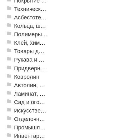
Покрытие из резиновой крошки
Техническая резина
Асбестотехнические и теплоизоляционные материалы
Кольца, шайбы, манжеты
Полимеры и пластики
Клей, химия, сопутствующие товары
Товары для дома
Рукава и шланги промышленные
Придверные решетки
Ковролин
Автолин, Транслин, Линолеум
Ламинат, Кварцвиниловая плитка SPC
Сад и огород
Искусственная трава
Отделочные профили
Промышленный текстиль
Инвентарь для клининга