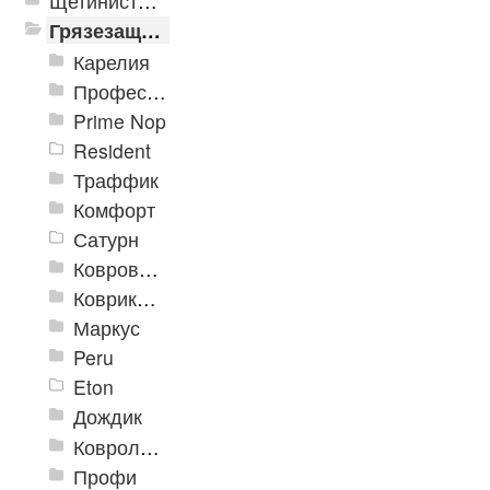
Щетинистые покрытия
Грязезащитные, влаговпитывающие покрытия
Карелия
Профессиональные грязезащитные ковры AntiSplash Carpet
Prime Nop
Resident
Траффик
Комфорт
Сатурн
Ковровое покрытие "Цикада"
Коврики «Heavy» на резиновой подложке
Маркус
Peru
Eton
Дождик
Ковролиновые дорожки «Rekord»
Профи