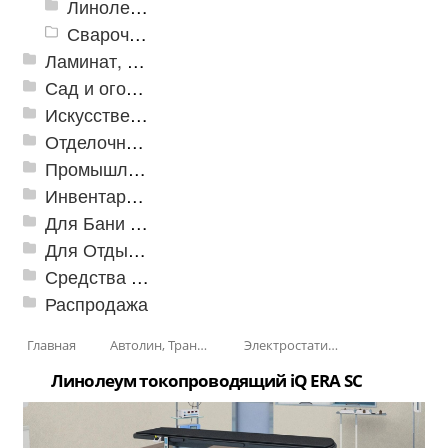
Линолеум спортивный
Сварочные шнуры
Ламинат, Кварцвиниловая плитка SPC
Сад и огород
Искусственная трава
Отделочные профили
Промышленный текстиль
Инвентарь для клининга
Для Бани и Сауны
Для Отдыха и Пикника
Средства от насекомых и садовых вредителей
Распродажа
Главная
Автолин, Транслин, Линолеум
Электростатические покрытия
Линолеум токопроводящий iQ ERA SC