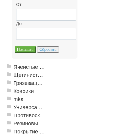
От
До
Ячеистые грязезащитные покрытия
Щетинистые покрытия
Грязезащитные, влаговпитывающие покрытия
Коврики
mks
Универсальные модульные покрытия
Противоскользящая защита для лестниц, профили, ленты
Резиновые и ПВХ дорожки
Покрытие из резиновой крошки