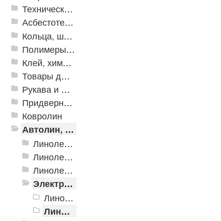
Техническая резина
Асбестотехнические и теплоизоляционные материалы
Кольца, шайбы, манжеты
Полимеры и пластики
Клей, химия, сопутствующие товары
Товары для дома
Рукава и шланги промышленные
Придверные решетки
Ковролин
Автолин, Транслин, Линолеум
Линолеум для транспорта
Линолеум коммерческий
Линолеум полукоммерческий
Электростатические покрытия
Линолеум антистатический ACCZENT MINERAL AS
Линолеум токопроводящий iQ ERA SC