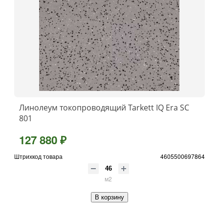
Линолеум токопроводящий Tarkett IQ Era SC
801
127 880 ₽
Штрихкод товара
4605500697864
м2
В корзину