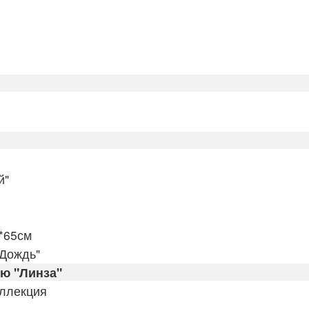
й"
6*65см
"Дождь"
ю "Линза"
оллекция