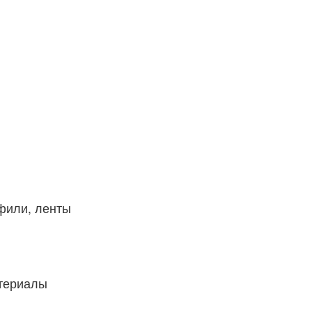
фили, ленты
атериалы