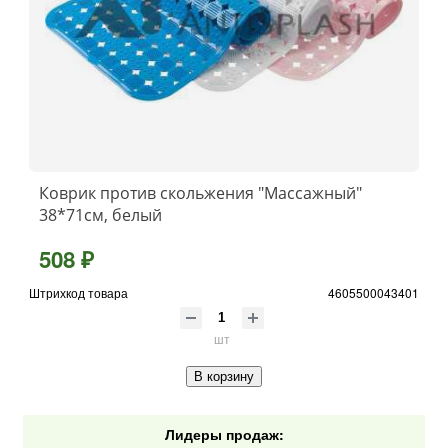
Коврик против скольжения "Массажный"
38*71см, белый
508 ₽
Штрихкод товара
4605500043401
шт
В корзину
Лидеры продаж: