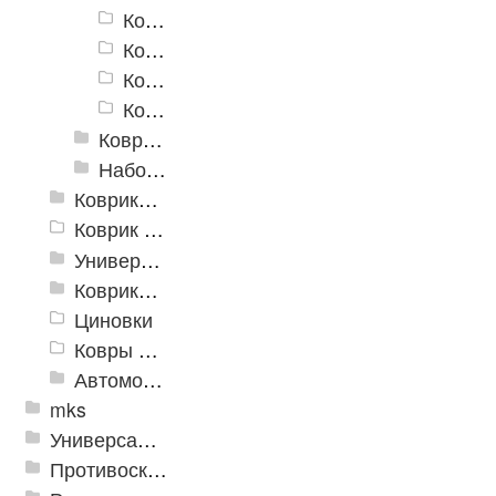
Коврик против скольжения "Травка" 36*65см
Коврик противоскользящий в ванную "Дождь"
Коврик противоскользящий в ванную "Линза"
Коврик противоскользящий Детская коллекция
Коврики для ванной
Набор ковриков
Коврики и дорожки пористые (Лапша)
Коврик флокированный
Универсальные коврики
Коврики хлопковые
Циновки
Ковры для детской
Автомобильные коврики
mks
Универсальные модульные покрытия
Противоскользящая защита для лестниц, профили, ленты