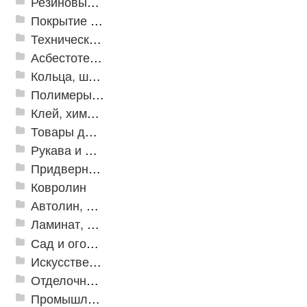
Резиновые и ПВХ дорожки
Покрытие из резиновой крошки
Техническая резина
Асбестотехнические и теплоизоляционные материалы
Кольца, шайбы, манжеты
Полимеры и пластики
Клей, химия, сопутствующие товары
Товары для дома
Рукава и шланги промышленные
Придверные решетки
Ковролин
Автолин, Транслин, Линолеум
Ламинат, Кварцвиниловая плитка SPC
Сад и огород
Искусственная трава
Отделочные профили
Промышленный текстиль