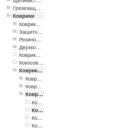
Щетинистые покрытия
Грязезащитные, влаговпитывающие покрытия
Коврики
Коврики влаговпитывающие
Защитные коврики и лотки
Резиновые коврики
Двухкомпонентные коврики
Коврики на пенорезине
Кокосовые коврики
Коврики для ванн
Коврики для ванн «V-Line»
Коврики для ванн «V-Line», фотопечать
Коврики для ванн против скольжения
Коврик против скольжения "Лето"
Коврик против скольжения "Массажный"
Коврик против скольжения "Ромашки"
Коврик против скольжения "Стерео"