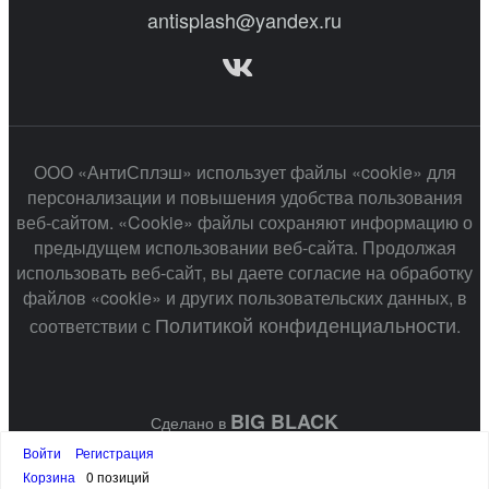
antisplash@yandex.ru
ООО «АнтиСплэш» использует файлы «cookie» для
персонализации и повышения удобства пользования
веб-сайтом. «Cookie» файлы сохраняют информацию о
предыдущем использовании веб-сайта. Продолжая
использовать веб-сайт, вы даете согласие на обработку
файлов «cookie» и других пользовательских данных, в
Политикой конфиденциальности
соответствии с
.
BIG BLACK
Сделано в
Войти
Регистрация
Корзина
0 позиций