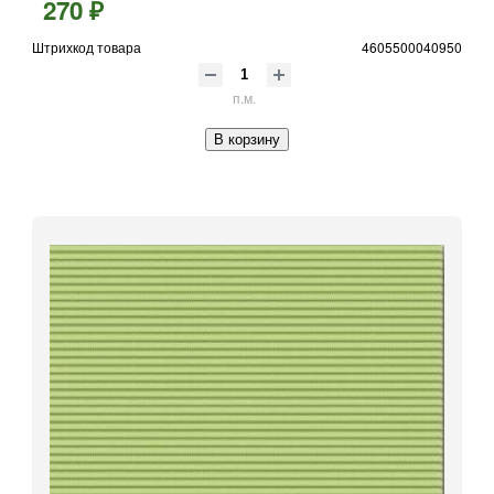
270 ₽
Штрихкод товара
4605500040950
п.м.
В корзину