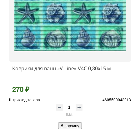
Коврики для ванн «V-Line» V4C 0,80x15 м
270 ₽
Штрихкод товара
4605500042213
п.м.
В корзину