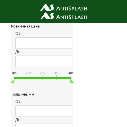
Фильтр товаров
Розничная цена
От
До
188
242
296
350
404
Толщина, мм
От
До