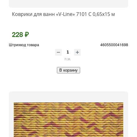
Коврики для ванн «V-Line» 7101 C 0,65x15 м
228 ₽
Штрихкод товара
4605500041698
п.м.
В корзину