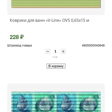
Коврики для ванн «V-Line» OV5 0,65x15 м
228 ₽
Штрихкод товара
4605500040646
п.м.
В корзину