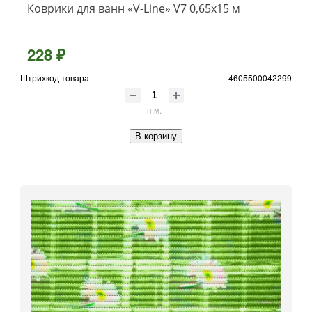
Коврики для ванн «V-Line» V7 0,65x15 м
228 ₽
Штрихкод товара
4605500042299
п.м.
В корзину