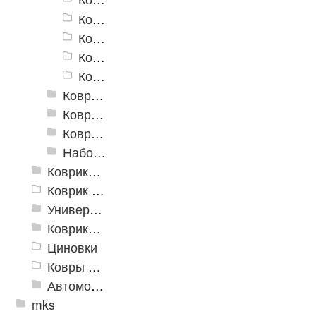
Коврики для ванн «V-Line» 7147
Коврики для ванн «V-Line» V4C
Коврики для ванн «V-Line» V7
Коврики для ванн «V-Line» V13
Коврики для ванн «V-Line», фотопечать
Коврики для ванн против скольжения
Коврики для ванной
Набор ковриков
Коврики и дорожки пористые (Лапша)
Коврик флокированный
Универсальные коврики
Коврики хлопковые
Циновки
Ковры для детской
Автомобильные коврики
mks