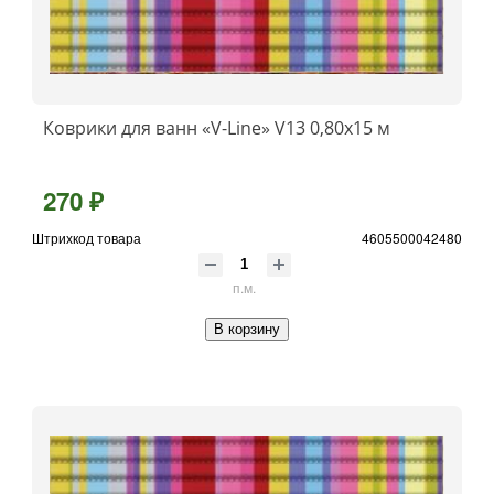
Коврики для ванн «V-Line» V13 0,80x15 м
270 ₽
Штрихкод товара
4605500042480
п.м.
В корзину