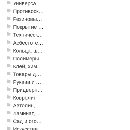
Универсальные модульные покрытия
Противоскользящая защита для лестниц, профили, ленты
Резиновые и ПВХ дорожки
Покрытие из резиновой крошки
Техническая резина
Асбестотехнические и теплоизоляционные материалы
Кольца, шайбы, манжеты
Полимеры и пластики
Клей, химия, сопутствующие товары
Товары для дома
Рукава и шланги промышленные
Придверные решетки
Ковролин
Автолин, Транслин, Линолеум
Ламинат, Кварцвиниловая плитка SPC
Сад и огород
Искусственная трава